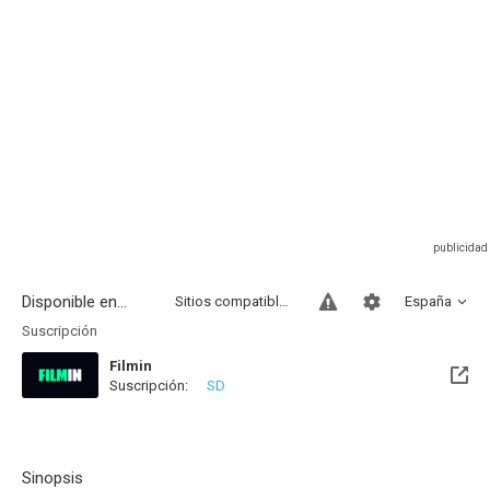
Disponible en...
Sitios compatibles
España
Suscripción
Filmin
Suscripción:
SD
Disponible hasta el Mié, 31 Dic 2031 (Quedan 5 años)
Sinopsis