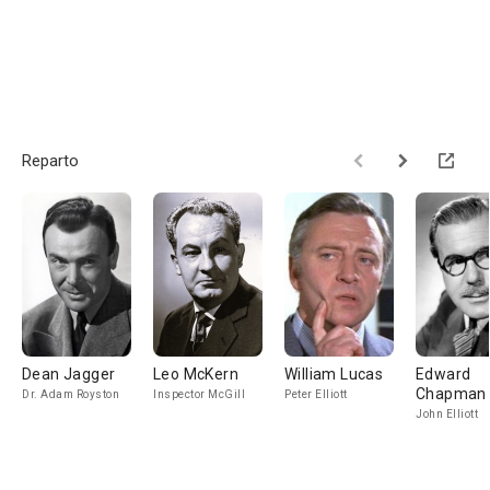
Reparto
Dean Jagger
Leo McKern
William Lucas
Edward
Chapman
Dr. Adam Royston
Inspector McGill
Peter Elliott
John Elliott