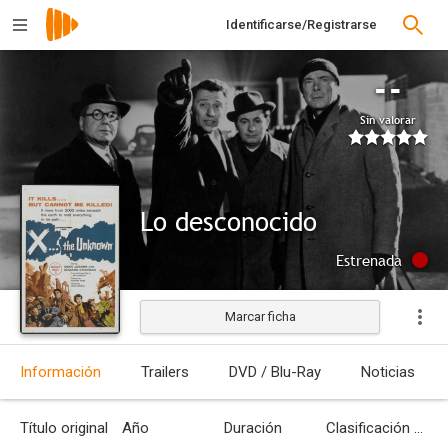
Identificarse/Registrarse
--
Sin valorar
Lo desconocido
Estrenada
Marcar ficha
Información
Trailers
DVD / Blu-Ray
Noticias
Título original
Año
Duración
Clasificación por edades