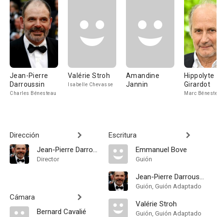
Jean-Pierre
Valérie Stroh
Amandine
Hippolyte
Darroussin
Jannin
Girardot
Isabelle Chevasse
Charles Bénesteau
Marc Bénest
Dirección
Escritura
Jean-Pierre Darroussin
Emmanuel Bove
Director
Guión
Jean-Pierre Darroussin
Guión, Guión Adaptado
Cámara
Valérie Stroh
Bernard Cavalié
Guión, Guión Adaptado