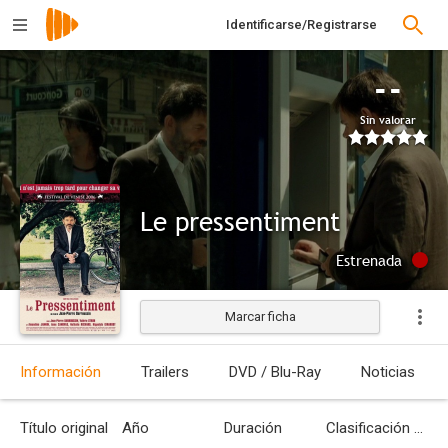
Identificarse/Registrarse
--
Sin valorar
Le pressentiment
Estrenada
Marcar ficha
Información
Trailers
DVD / Blu-Ray
Noticias
Título original
Año
Duración
Clasificación por edades