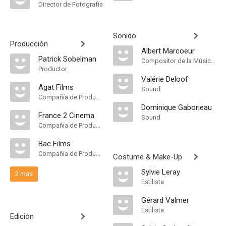
Director de Fotografía
Sonido
Producción
Albert Marcoeur
Patrick Sobelman
Compositor de la Música Original, Música
Productor
Valérie Deloof
Agat Films
Sound
Compañía de Produccion
Dominique Gaborieau
France 2 Cinema
Sound
Compañía de Produccion
Bac Films
Compañía de Produccion
Costume & Make-Up
Sylvie Leray
2 más
Estilista
Gérard Valmer
Estilista
Edición