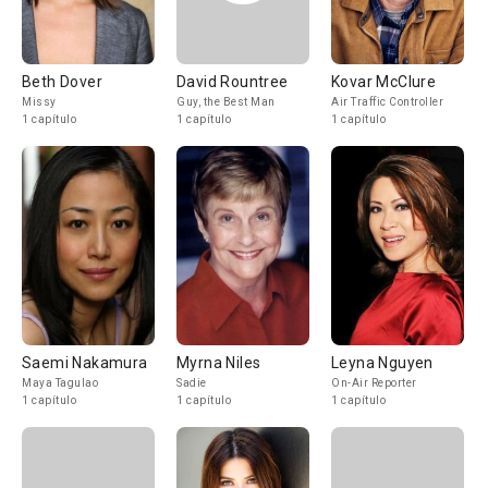
Beth Dover
David Rountree
Kovar McClure
Missy
Guy, the Best Man
Air Traffic Controller
1 capítulo
1 capítulo
1 capítulo
Saemi Nakamura
Myrna Niles
Leyna Nguyen
Maya Tagulao
Sadie
On-Air Reporter
1 capítulo
1 capítulo
1 capítulo