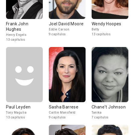
Frank John
Joel David Moore
Wendy Hoopes
Hughes
Eddie Carson
Betty
9 capítulos
13 capítulos
Henry Engels
13 capítulos
Paul Leyden
Sasha Barrese
Chane't Johnson
Tony Magulia
Caitlin Mansfield
Tanika
13 capítulos
9 capítulos
7 capítulos