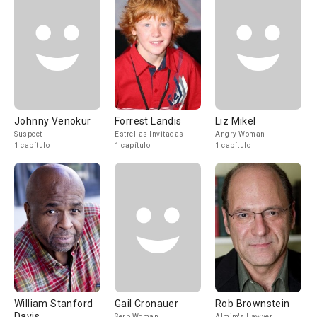
Johnny Venokur
Forrest Landis
Liz Mikel
Suspect
Estrellas Invitadas
Angry Woman
1 capítulo
1 capítulo
1 capítulo
William Stanford
Gail Cronauer
Rob Brownstein
Davis
Serb Woman
Almim's Lawyer