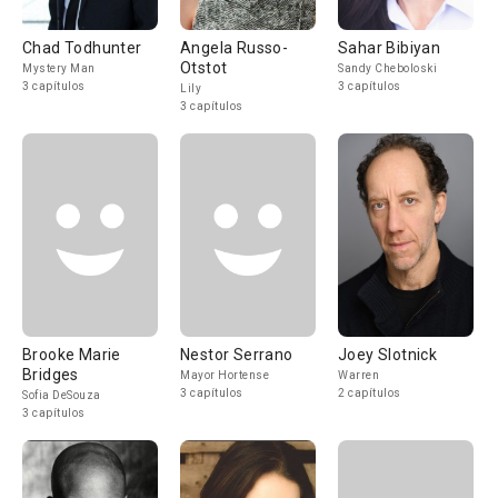
Chad Todhunter
Angela Russo-
Sahar Bibiyan
Otstot
Mystery Man
Sandy Cheboloski
3 capítulos
3 capítulos
Lily
3 capítulos
Brooke Marie
Nestor Serrano
Joey Slotnick
Bridges
Mayor Hortense
Warren
3 capítulos
2 capítulos
Sofia DeSouza
3 capítulos