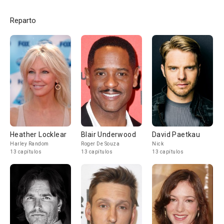
Reparto
Heather Locklear
Blair Underwood
David Paetkau
Harley Random
Roger De Souza
Nick
13 capítulos
13 capítulos
13 capítulos