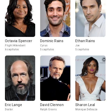
Octavia Spencer
Dominic Rains
Ethan Rains
Flight Attendant
Cyrus
Joe
6 capítulos
5 capítulos
5 capítulos
Eric Lange
David Clennon
Sharon Leal
Doctor
Ralph Gravis
Monique DeSouza