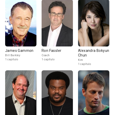
James Gammon
Ron Fassler
Alexandra Bokyun
Chun
Bill Barkley
Coach
1 capítulo
1 capítulo
Kim
1 capítulo