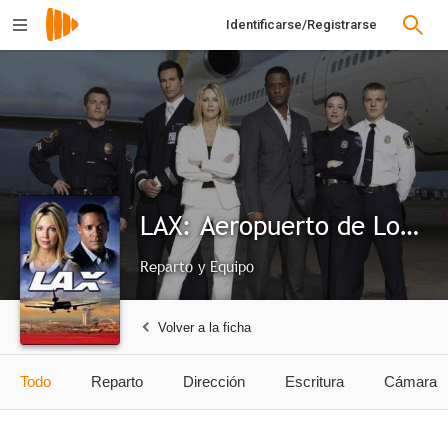
Identificarse/Registrarse
LAX: Aeropuerto de Los Angeles
Reparto y Equipo
Volver a la ficha
Todo
Reparto
Dirección
Escritura
Cámara