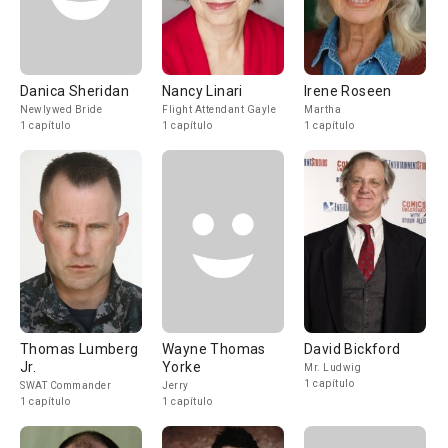
Danica Sheridan
Nancy Linari
Irene Roseen
Newlywed Bride
Flight Attendant Gayle
Martha
1 capítulo
1 capítulo
1 capítulo
Thomas Lumberg
Wayne Thomas
David Bickford
Jr.
Yorke
Mr. Ludwig
1 capítulo
SWAT Commander
Jerry
1 capítulo
1 capítulo