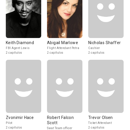
Keith Diamond
Abigail Marlowe
Nicholas Shaffer
FBI Agent Lewis
Flight Attendant Petra
Cashier
2 capítulos
2 capítulos
2 capítulos
Zvonimir Hace
Robert Falcon
Trevor Olsen
Scott
Pilot
Ticket Attendant
2 capítulos
2 capítulos
Swat Team officer