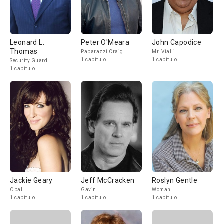
Leonard L.
Peter O'Meara
John Capodice
Thomas
Paparazzi Craig
Mr. Vialli
1 capítulo
1 capítulo
Security Guard
1 capítulo
Jackie Geary
Jeff McCracken
Roslyn Gentle
Opal
Gavin
Woman
1 capítulo
1 capítulo
1 capítulo