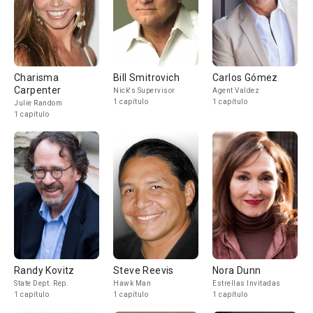
Charisma
Bill Smitrovich
Carlos Gómez
Carpenter
Nick's Supervisor
Agent Valdez
1 capítulo
1 capítulo
Julie Random
1 capítulo
Randy Kovitz
Steve Reevis
Nora Dunn
State Dept. Rep.
Hawk Man
Estrellas Invitadas
1 capítulo
1 capítulo
1 capítulo