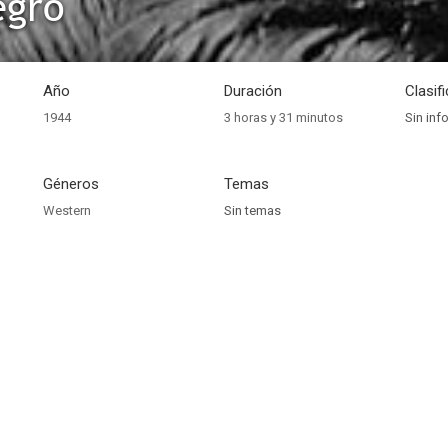
egro
Año
Duración
Clasif
1944
3 horas y 31 minutos
Sin inf
Géneros
Temas
Western
Sin temas