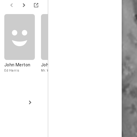
John Merton
John Hamilton
Tom
Tom Lond
Chatterton
Ed Harris
Mr. Walsh
James Bradle
Crescent City
Councilman