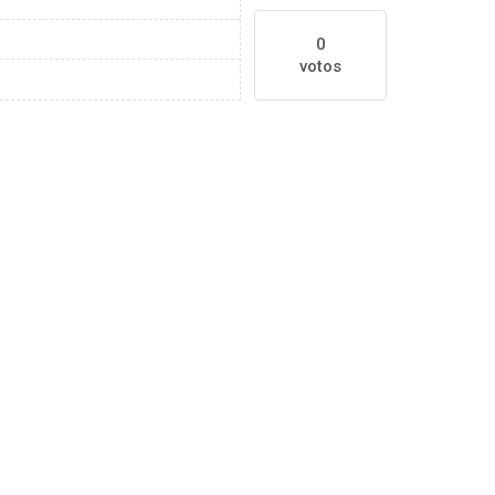
0
votos