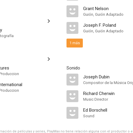
Grant Nelson
Guión, Guión Adaptado
Joseph F. Poland
y
Guión, Guión Adaptado
tografía
1 más
tures
Sonido
Produccion
Joseph Dubin
Compositor de la Música Orig
nternational
Produccion
Richard Cherwin
Music Director
Ed Borschell
Sound
ación de películas y series, PlayMax no tiene relación alguna con el productor o el d