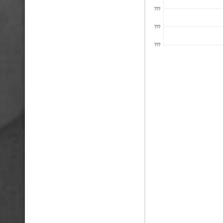
???
???
???