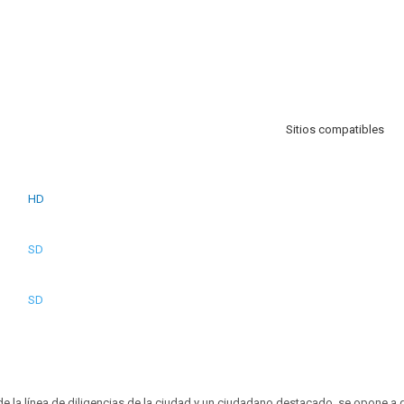
Sitios compatibles
HD
SD
SD
 la línea de diligencias de la ciudad y un ciudadano destacado, se opone a 