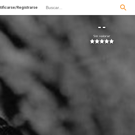
tificarse/Registrarse
--
Sin valorar