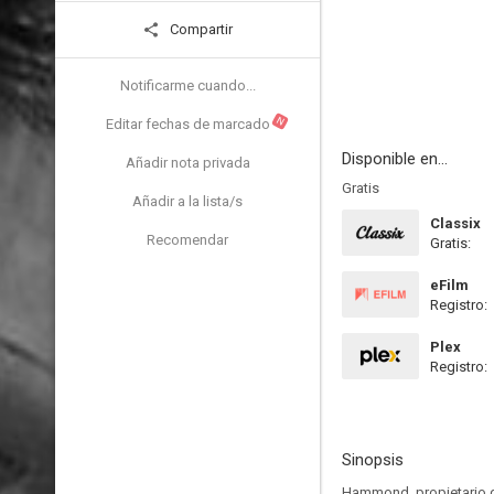
Compartir
Notificarme cuando...
N
Editar fechas de marcado
Disponible en...
Añadir nota privada
Gratis
Añadir a la lista/s
Classix
Recomendar
Gratis:
eFilm
Registro:
Plex
Registro:
Sinopsis
Hammond, propietario de