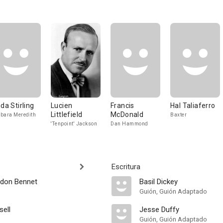
nda Stirling
Lucien
Francis
Hal Taliaferro
Littlefield
McDonald
bara Meredith
Baxter
'Tenpoint' Jackson
Dan Hammond
Escritura
rdon Bennet
Basil Dickey
Guión, Guión Adaptado
sell
Jesse Duffy
Guión, Guión Adaptado