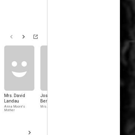
Mrs. David
Josephine
Mrs. Morgan
Patricia Fr
Landau
Bernard
Belmont
Diana's Sister
Anna Moore's
Mrs. Emma Tremont
Diana Tremont
Mother