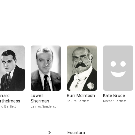
chard
Lowell
Burr McIntosh
Kate Bruce
rthelmess
Sherman
Squire Bartlett
Mother Bartlett
id Bartlett
Lennox Sanderson
Escritura