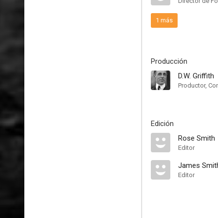
Director de Fo
1 más
Producción
D.W. Griffith
Productor, Co
Edición
Rose Smith
Editor
James Smit
Editor