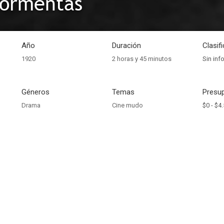
tormentas
Año
Duración
Clasif
1920
2 horas y 45 minutos
Sin inf
Géneros
Temas
Presup
Drama
Cine mudo
$0 -
$4.