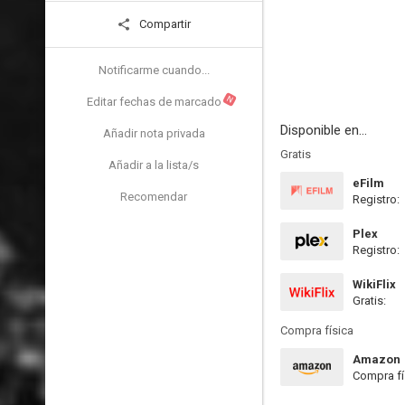
Compartir
Notificarme cuando...
N
Editar fechas de marcado
Disponible en...
Añadir nota privada
Gratis
Añadir a la lista/s
eFilm
Recomendar
Registro:
Plex
Registro:
WikiFlix
Gratis:
Compra física
Amazon
Compra fí