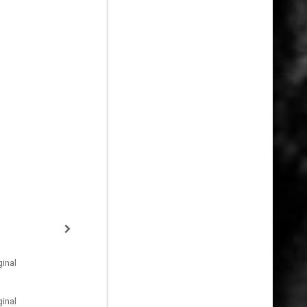
inal
inal