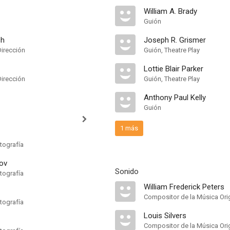
William A. Brady
Guión
ch
Joseph R. Grismer
Dirección
Guión, Theatre Play
Lottie Blair Parker
Dirección
Guión, Theatre Play
Anthony Paul Kelly
Guión
1 más
tografía
tov
Sonido
tografía
William Frederick Peters
Compositor de la Música Orig
tografía
Louis Silvers
Compositor de la Música Orig