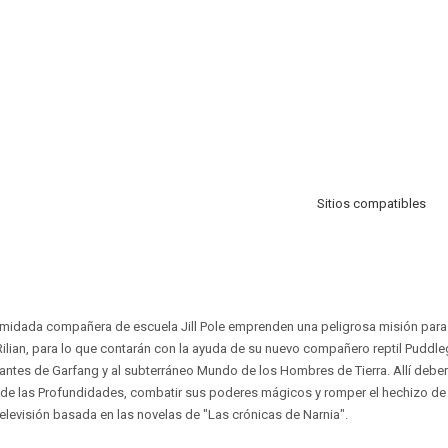
Sitios compatibles
imidada compañera de escuela Jill Pole emprenden una peligrosa misión para 
ilian, para lo que contarán con la ayuda de su nuevo compañero reptil Puddleg
ntes de Garfang y al subterráneo Mundo de los Hombres de Tierra. Allí deberá
 de las Profundidades, combatir sus poderes mágicos y romper el hechizo de la
televisión basada en las novelas de "Las crónicas de Narnia".