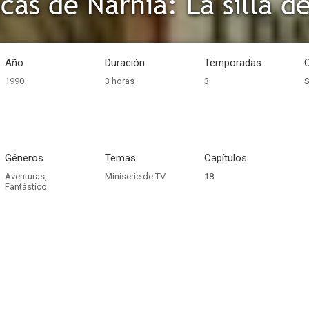
cas de Narnia: La silla d
Año
Duración
Temporadas
1990
3 horas
3
S
Géneros
Temas
Capítulos
Aventuras
,
Miniserie de TV
18
Fantástico