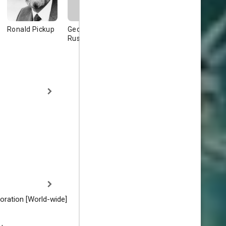
Ronald Pickup
Geoffrey
Richard
Big Mick
Russell
Henders
oration [World-wide]