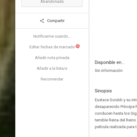
Abandonada
Compartir
Notificarme cuando...
N
Editar fechas de marcado
Añadir nota privada
Disponible en...
Añadir a la lista/s
Sin información
Recomendar
Sinopsis
Eustace Scrubb y su int
desaparecido Príncipe R
conducen hasta los Giga
temible Reina del Reino
película realizada para 