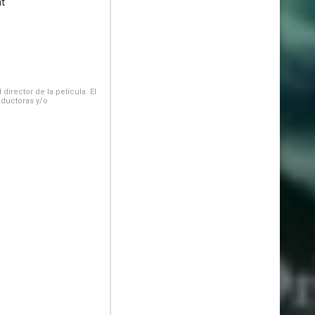
t
irector de la película. El
oductoras y/o