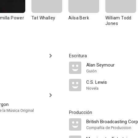
milla Power
Tat Whalley
Ailsa Berk
William Todd
Jones
Escritura
Alan Seymour
Guión
C.S. Lewis
Novela
rgon
 la Música Original
Producción
British Broadcasting Corp
Compañía de Produccion