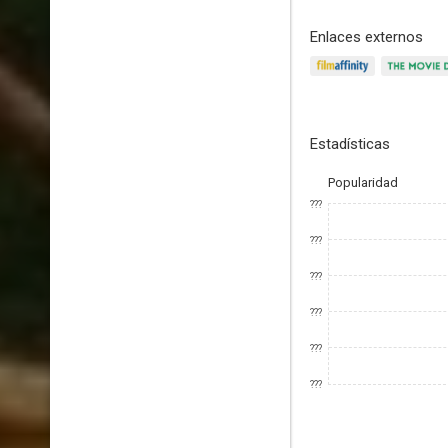
Enlaces externos
Estadísticas
Popularidad
???
???
???
???
???
???