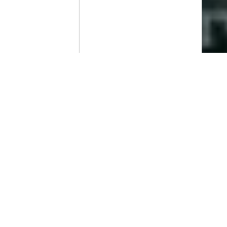
Contenido que expirara en VOD
Amazon Prime Video
Movistar+
Netflix
Filmin
HBO Max