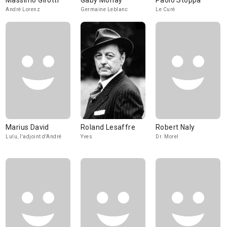
Massimo Girotti
Gaby Morlay
Paolo Stoppa
André Lorenz
Germaine Leblanc
Le Curé
Marius David
Roland Lesaffre
Robert Naly
Lulu, l'adjoint d'André
Yves
Dr. Morel