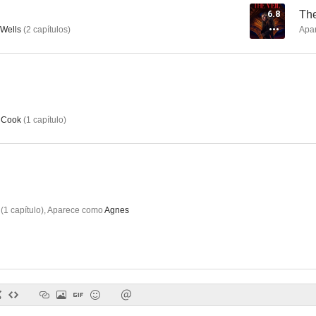
6.8
The
 Wells
(
2
capítulos
)
Apa
Zu Gast Bei Freunden
National Theatre Live: Un tranvía llamado Deseo
Ambassa
--
--
 Cook
(
1
capítulo
)
(
1
capítulo
)
,
Aparece como
Agnes
Bésame antes de morir
El inspector Maigret
Tras la med