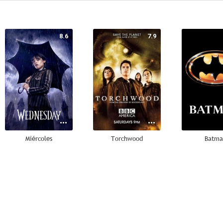
8.6
7.9
Miércoles
Torchwood
Batma
8.0
7.9