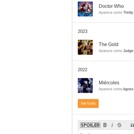
8.0
Doctor Who
Aparece como
Trinity
RoboCop: Rogue City – Unfinished Business
2023
--
8.1
The Gold
Aparece como
Judge
2022
8.6
Miércoles
Aparece como
Agnes
Bob y sus amigos
Ver todo