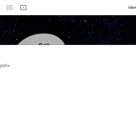
Iden
rafía.