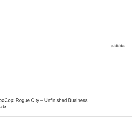
vida
The War Between the Land and the Sea
Avenue 5
6.8
5.5
5.3
The Veil: Red de mentiras
Autopsia de un alien (Autopsia alienígena)
Flesh and Blood
--
--
--
oCop: Rogue City – Unfinished Business
arto