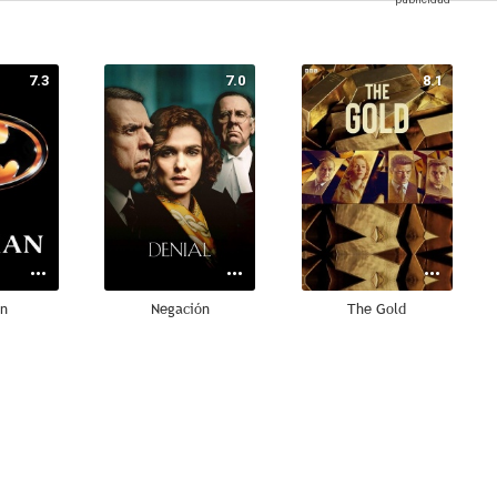
7.3
7.0
8.1
n
Negación
The Gold
7.8
7.5
7.4