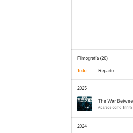
Doctor Who
7.0
Filmografía (28)
Todo
Reparto
2025
Modus
--
7.5
The War Between
Aparece como
Trinity
2024