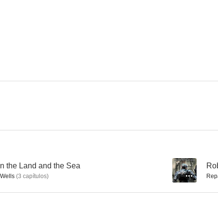
The Sarah Jane Adventures
Deep State
Amar la 
7.0
7.0
Superagente canino
Superstition
--
--
 the Land and the Sea
--
Rob
 Wells
(
3
capítulos
)
Rep