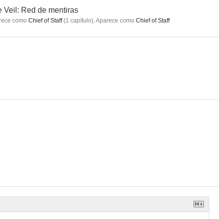
 Veil: Red de mentiras
rece como
Chief of Staff
(
1
capítulo
)
,
Aparece como
Chief of Staff
dors
Parientes cercanos
Una Navidad inolvidable
--
ianoche