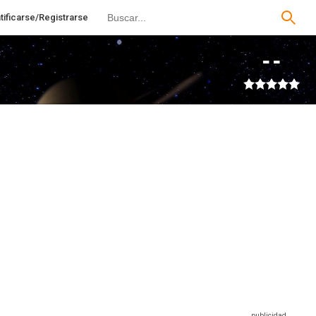
tificarse/Registrarse
--