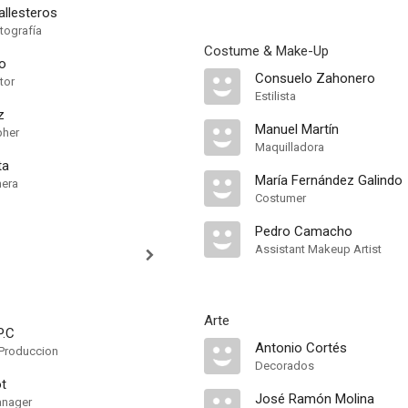
allesteros
tografía
Costume & Make-Up
o
Consuelo Zahonero
tor
Estilista
z
Manuel Martín
pher
Maquilladora
ta
María Fernández Galindo
mera
Costumer
Pedro Camacho
Assistant Makeup Artist
Arte
P.C
Antonio Cortés
Produccion
Decorados
ot
José Ramón Molina
anager