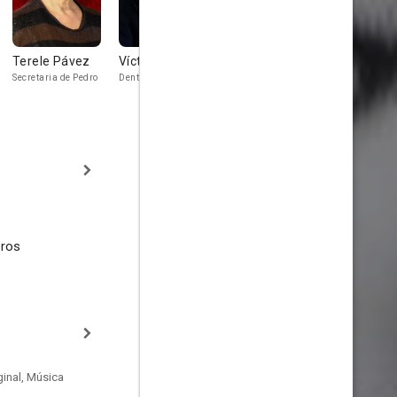
Terele Pávez
Víctor Israel
Rafael
Alberto
Hernández
Fernández
Secretaria de Pedro
Dentista
Taxista
Aparejador
eros
inal, Música