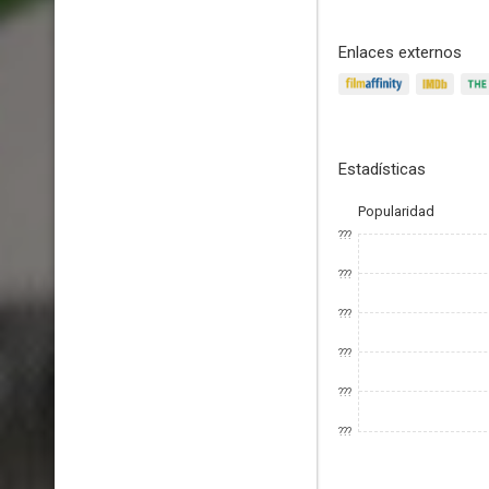
Enlaces externos
Estadísticas
Popularidad
???
???
???
???
???
???