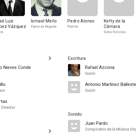
sé Luis
Ismael Merlo
Pedro Alonso
Ketty de la
pez Vázquez
Cámara
Padre de Begoña
Pedrito
ro
Doña Felicitas
Escritura
o Nieves Conde
Rafael Azcona
Guión
llo
Antonio Martínez Ballest
sor
Guión
rtas
t Director
Sonido
Juan Pardo
Compositor de la Música Orig