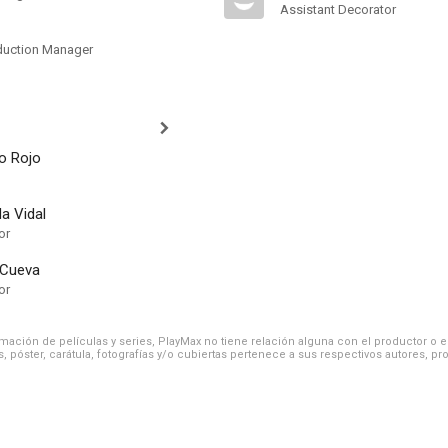
Assistant Decorator
duction Manager
o Rojo
da Vidal
or
 Cueva
or
ación de películas y series, PlayMax no tiene relación alguna con el productor o el d
, póster, carátula, fotografías y/o cubiertas pertenece a sus respectivos autores, pr