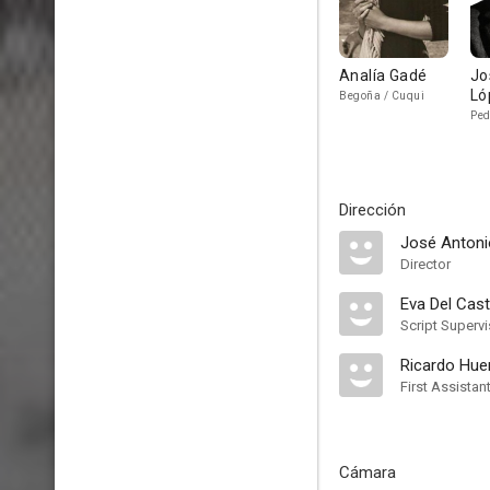
Analía Gadé
Jo
Ló
Begoña / Cuqui
Ped
Dirección
José Antoni
Director
Eva Del Casti
Script Supervi
Ricardo Hue
First Assistan
Cámara