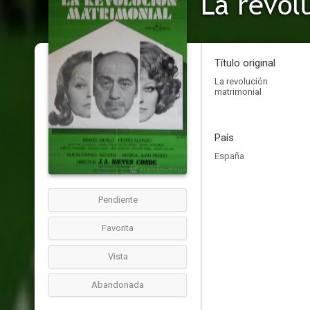
La revol
Título original
La revolución
matrimonial
País
España
Pendiente
Favorita
Vista
Abandonada