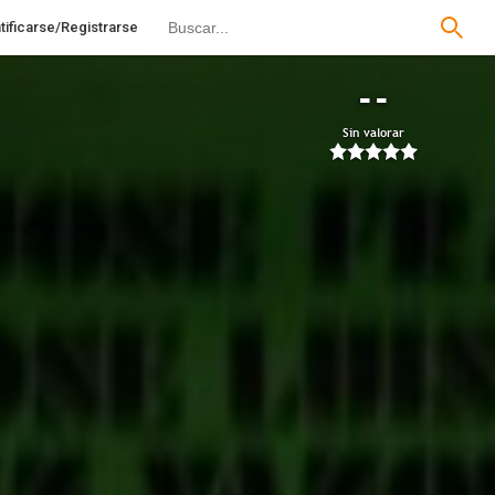
tificarse/Registrarse
--
Sin valorar