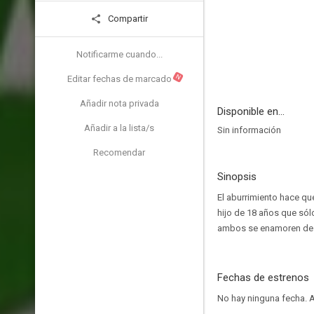
Compartir
Notificarme cuando...
N
Editar fechas de marcado
Añadir nota privada
Disponible en...
Añadir a la lista/s
Sin información
Recomendar
Sinopsis
El aburrimiento hace q
hijo de 18 años que sól
ambos se enamoren de n
Fechas de estrenos
No hay ninguna fecha.
A