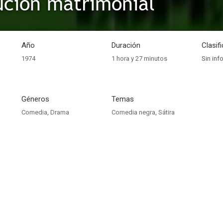
ución matrimonial
Año
Duración
Clasif
1974
1 hora y 27 minutos
Sin inf
Géneros
Temas
Comedia
,
Drama
Comedia negra
,
Sátira