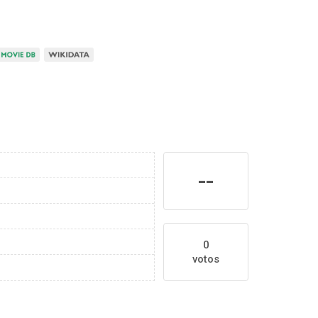
--
0
votos