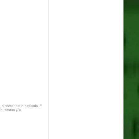
irector de la película. El
oductoras y/o