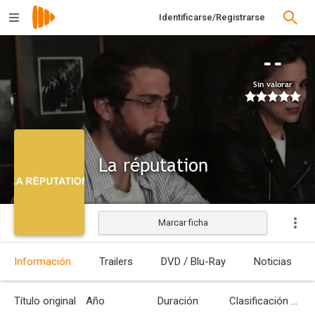
Identificarse/Registrarse
--
Sin valorar
La réputation
Marcar ficha
Estrenada
Información
Trailers
DVD / Blu-Ray
Noticias
Título original
Año
Duración
Clasificación por edades