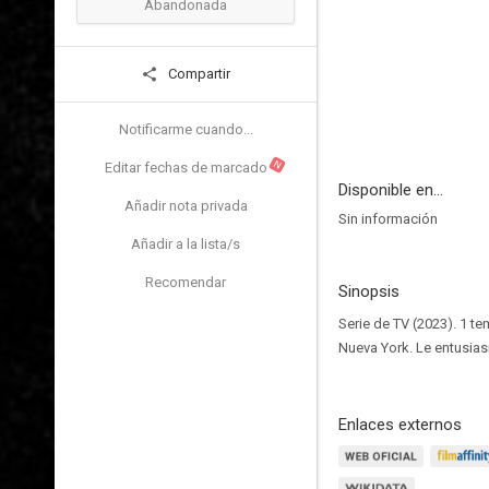
Abandonada
Compartir
Notificarme cuando...
N
Editar fechas de marcado
Disponible en...
Añadir nota privada
Sin información
Añadir a la lista/s
Recomendar
Sinopsis
Serie de TV (2023). 1 te
Nueva York. Le entusia
Enlaces externos