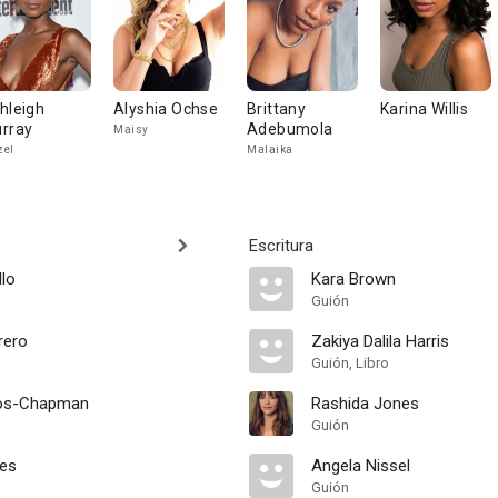
hleigh
Alyshia Ochse
Brittany
Karina Willis
rray
Adebumola
Maisy
zel
Malaika
Escritura
llo
Kara Brown
Guión
rero
Zakiya Dalila Harris
Guión, Libro
os-Chapman
Rashida Jones
Guión
nes
Angela Nissel
Guión