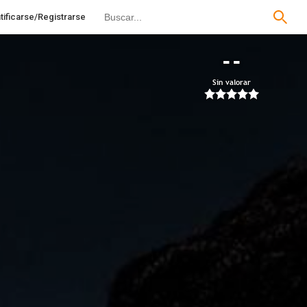
tificarse/Registrarse
--
Sin valorar