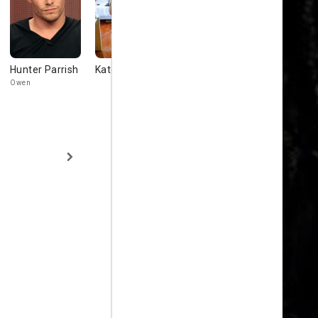
Hunter Parrish
Kate Owens
Bellamy Young
Eric
McCormac
Owen
Vera Parini
Richard Wagn