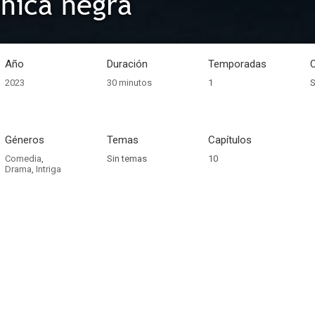
chica negra
Año
Duración
Temporadas
2023
30 minutos
1
S
Géneros
Temas
Capítulos
Comedia
,
Sin temas
10
Drama
,
Intriga