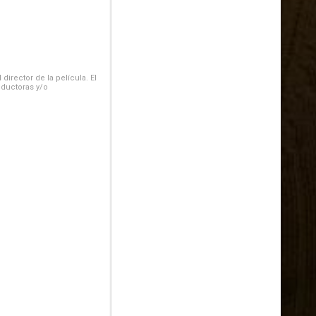
irector de la película. El
oductoras y/o