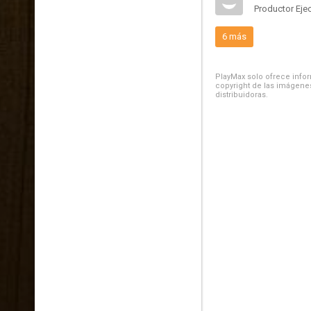
Productor Eje
6 más
PlayMax solo ofrece inform
copyright de las imágenes
distribuidoras.