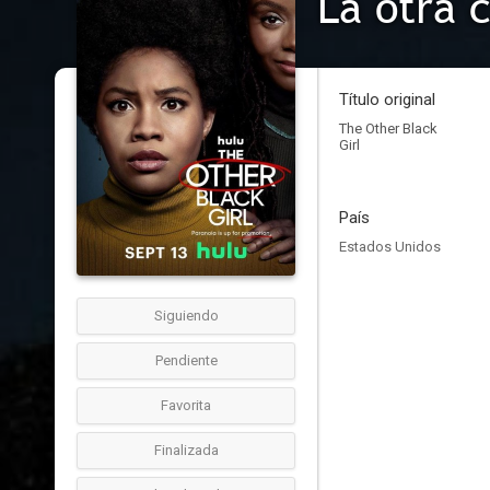
La otra 
Título original
The Other Black
Girl
País
Estados Unidos
Siguiendo
Pendiente
Favorita
Finalizada