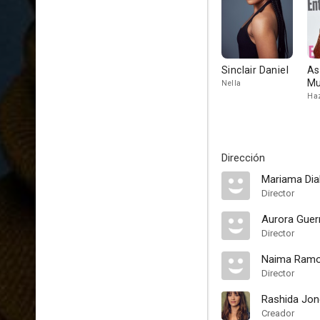
Sinclair Daniel
As
Mu
Nella
Ha
Dirección
Mariama Dia
Director
Aurora Guer
Director
Naima Ram
Director
Rashida Jo
Creador