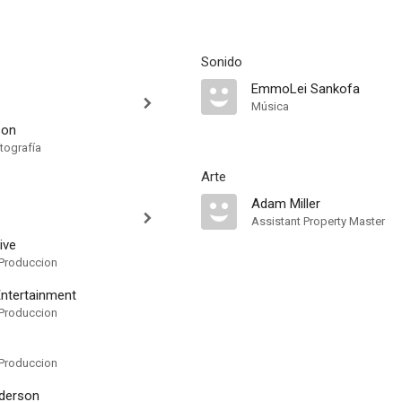
Sonido
EmmoLei Sankofa
Música
son
tografía
Arte
Adam Miller
Assistant Property Master
ive
Produccion
Entertainment
Produccion
Produccion
nderson