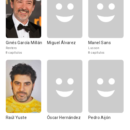
Ginés García Millán
Miguel Álvarez
Manel Sans
Rentero
Lusson
8 capítulos
8 capítulos
Raúl Yuste
Óscar Hernández
Pedro Aijón