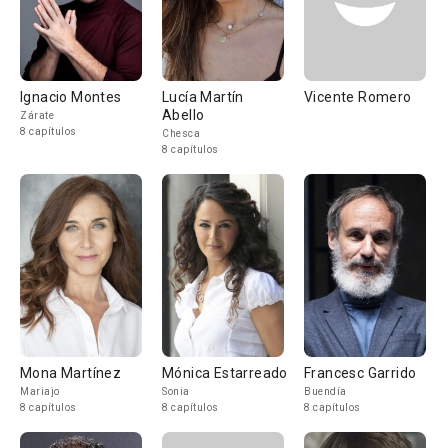
Ignacio Montes
Lucía Martín
Vicente Romero
Abello
Zárate
8 capítulos
Chesca
8 capítulos
Mona Martínez
Mónica Estarreado
Francesc Garrido
Mariajo
Sonia
Buendía
8 capítulos
8 capítulos
8 capítulos