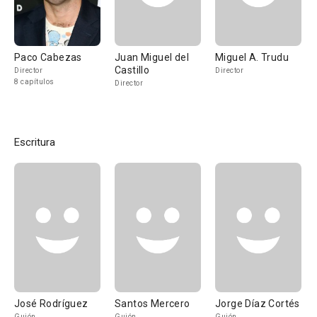
Paco Cabezas
Juan Miguel del
Miguel A. Trudu
Castillo
Director
Director
8 capítulos
Director
Escritura
José Rodríguez
Santos Mercero
Jorge Díaz Cortés
Guión
Guión
Guión