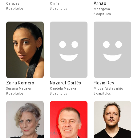
Arnao
Caracas
Cintia
8 capítulos
8 capítulos
Masegosa
8 capítulos
Zaira Romero
Nazaret Cortés
Flavio Rey
Susana Macaya
Candela Macaya
Miguel Vistas niño
8 capítulos
8 capítulos
8 capítulos