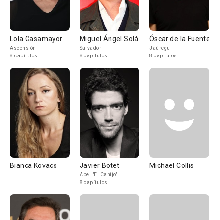
Lola Casamayor
Miguel Ángel Solá
Óscar de la Fuente
Ascensión
Salvador
Jaúregui
8 capítulos
8 capítulos
8 capítulos
Bianca Kovacs
Javier Botet
Michael Collis
Abel "El Canijo"
8 capítulos