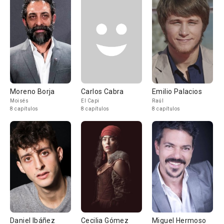
Moreno Borja
Carlos Cabra
Emilio Palacios
Moisés
El Capi
Raúl
8 capítulos
8 capítulos
8 capítulos
Daniel Ibáñez
Cecilia Gómez
Miguel Hermoso