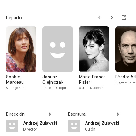
Reparto
Sophie
Janusz
Marie-France
Féodor At
Marceau
Olejniczak
Pisier
Eugène Delac
Solange Sand
Frédéric Chopin
Aurore Dudevant
Dirección
Escritura
Andrzej Zulawski
Andrzej Zulawski
Director
Guión