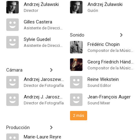
Andrzej Żuławski
Andrzej Żuławski
Director
Guión
Gilles Castera
Asistente de Dirección
Sonido
Sylvie Guedel
Frédéric Chopin
Asistente de Dirección
Compositor de la Música Original
Georg Friedrich Händel
Compositor de la Música Original
Cámara
Andrzej Jaroszewicz
Reine Wekstein
Director de Fotografía
Sound Editor
Andrzej J. Jaroszewicz
Jean-François Auger
Director de Fotografía
Sound Mixer
2 más
Producción
Marie-Laure Reyre