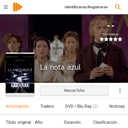
Identificarse/Registrarse
--
Sin valorar
La nota azul
Marcar ficha
Estrenada
Información
Trailers
DVD / Blu-Ray
(2)
Noticias
Título original
Año
Duración
Clasificación por edades