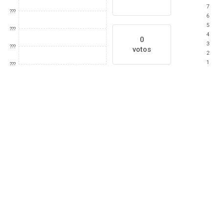
7
???
6
5
???
4
0
3
???
votos
2
1
???