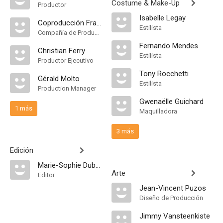
Costume & Make-Up
Productor
Isabelle Legay
Coproducción Francia-Alemania
Estilista
Compañía de Produccion
Fernando Mendes
Christian Ferry
Estilista
Productor Ejecutivo
Tony Rocchetti
Gérald Molto
Estilista
Production Manager
Gwenaëlle Guichard
1 más
Maquilladora
3 más
Edición
Marie-Sophie Dubus
Arte
Editor
Jean-Vincent Puzos
Diseño de Producción
Jimmy Vansteenkiste