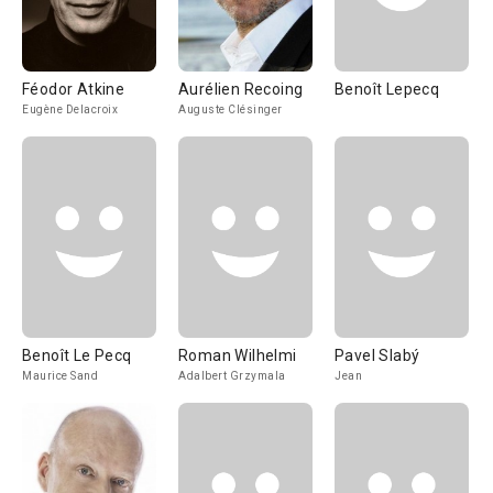
Féodor Atkine
Aurélien Recoing
Benoît Lepecq
Eugène Delacroix
Auguste Clésinger
Benoît Le Pecq
Roman Wilhelmi
Pavel Slabý
Maurice Sand
Adalbert Grzymala
Jean