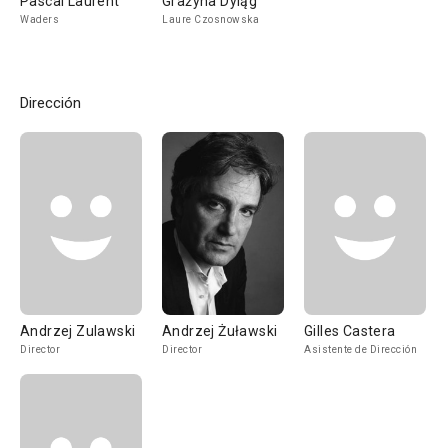
Pascal Laurent
Grażyna Dyląg
Waders
Laure Czosnowska
Dirección
Andrzej Zulawski
Andrzej Żuławski
Gilles Castera
Director
Director
Asistente de Dirección