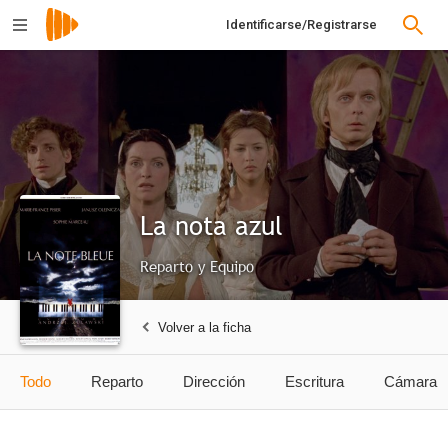
Identificarse/Registrarse
La nota azul
Reparto y Equipo
Volver a la ficha
Todo
Reparto
Dirección
Escritura
Cámara