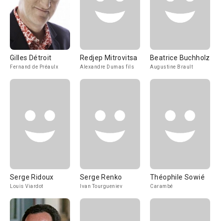
Gilles Détroit
Redjep Mitrovitsa
Beatrice Buchholz
Fernand de Préaulx
Alexandre Dumas fils
Augustine Brault
Serge Ridoux
Serge Renko
Théophile Sowié
Louis Viardot
Ivan Tourgueniev
Carambé