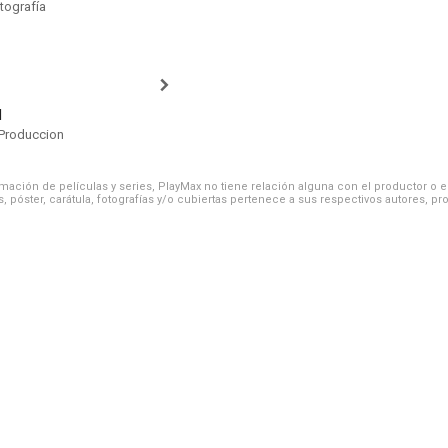
tografía
d
Produccion
ación de películas y series, PlayMax no tiene relación alguna con el productor o el d
, póster, carátula, fotografías y/o cubiertas pertenece a sus respectivos autores, pr