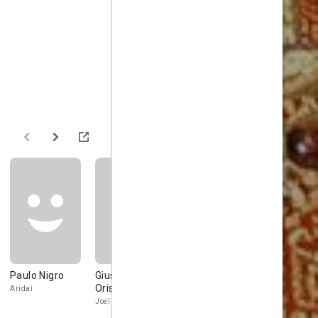
Paulo Nigro
Giuseppe
André Di Mauro
Paulo
Oristanio
Figueiredo
Aridai
Hegai
Joel
Memucã