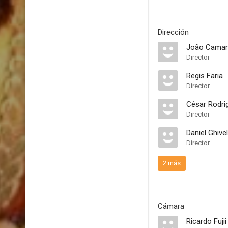
Dirección
João Cama
Director
Regis Faria
Director
César Rodri
Director
Daniel Ghive
Director
2 más
Cámara
Ricardo Fujii