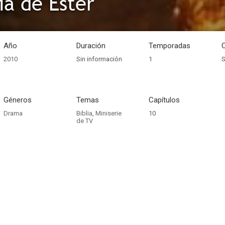
ia de Ester
Año
Duración
Temporadas
2010
Sin información
1
S
Géneros
Temas
Capítulos
Drama
Biblia
,
Miniserie
10
de TV