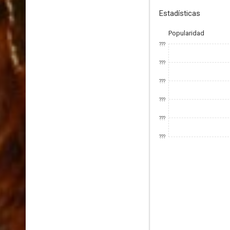
Estadísticas
Popularidad
???
???
???
???
???
???