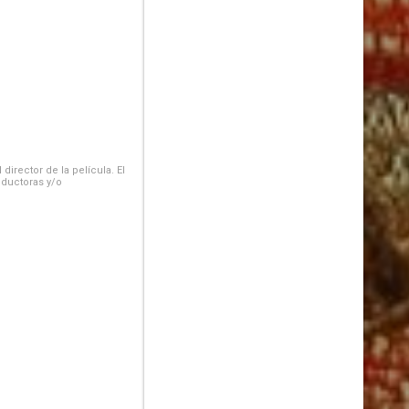
irector de la película. El
oductoras y/o