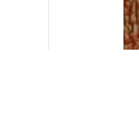
Contenido que expirara en VOD
Amazon Prime Video
Netflix
Filmin
Movistar+
Movistar+ Fibra