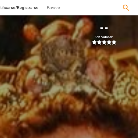
tificarse/Registrarse
--
Sin valorar