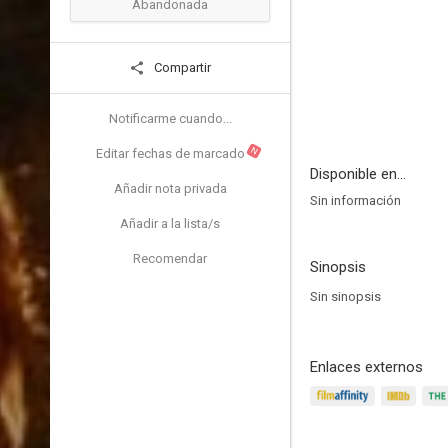
Abandonada
Compartir
Notificarme cuando...
N
Editar fechas de marcado
Disponible en...
Añadir nota privada
Sin información
Añadir a la lista/s
Recomendar
Sinopsis
Sin sinopsis
Enlaces externos