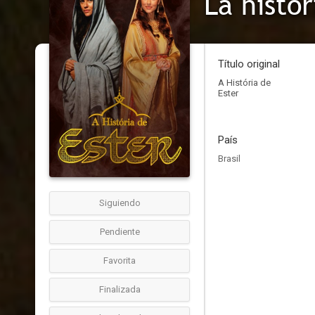
La histor
Título original
A História de
Ester
País
Brasil
Siguiendo
Pendiente
Favorita
Finalizada