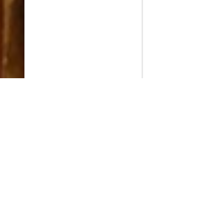
PlayMax
2026
Series populares
La Casa del Dragón
Silo
Ted Lasso
Stuart no consigue salvar el universo
Operaciones especiales: Lioness