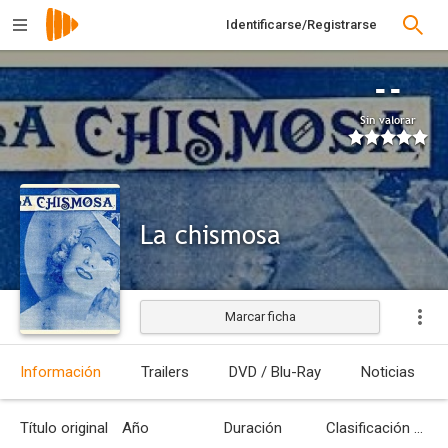
Identificarse/Registrarse
--
Sin valorar
La chismosa
Marcar ficha
Estrenada
Información
Trailers
DVD / Blu-Ray
Noticias
Título original
Año
Duración
Clasificación por edades