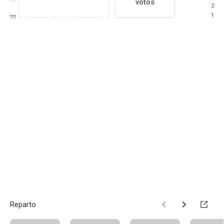
votos
2
1
???
Reparto