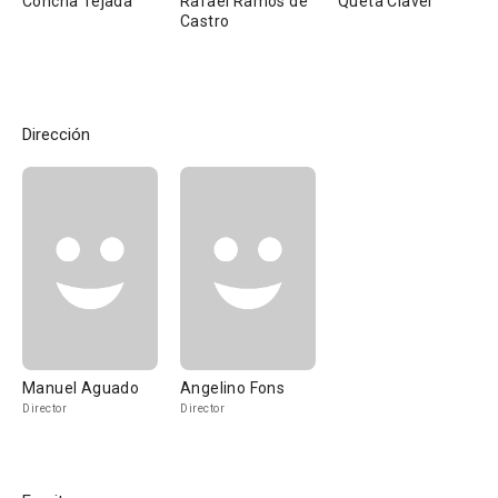
Concha Tejada
Rafael Ramos de
Queta Claver
Castro
Dirección
Manuel Aguado
Angelino Fons
Director
Director