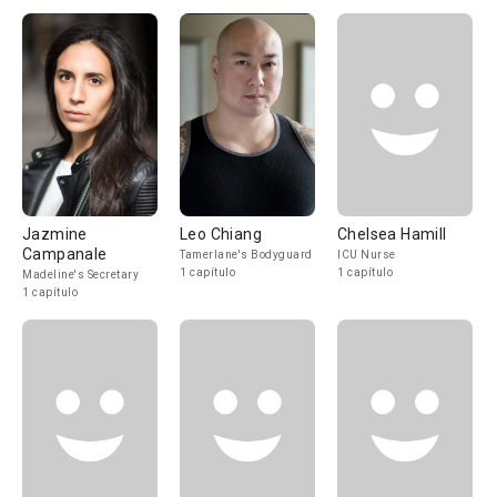
Jazmine
Leo Chiang
Chelsea Hamill
Campanale
Tamerlane's Bodyguard
ICU Nurse
1 capítulo
1 capítulo
Madeline's Secretary
1 capítulo