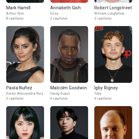
Mark Hamill
Annabeth Gish
Robert Longstreet
Arthur Pym
Eliza
William Longfellow
8 capítulos
2 capítulos
2 capítulos
Paola Nuñez
Malcolm Goodwin
Igby Rigney
Doctor Alessandra Ruiz
Young Dupin
Toby
5 capítulos
4 capítulos
4 capítulos