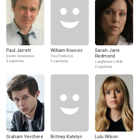
Paul Jarrett
William Kosovic
Sarah-Jane
Redmond
Doctor Donaldson
Tiny Frederick
3 capítulos
3 capítulos
Longfellow's Wife
2 capítulos
Graham Verchere
Britney Katelyn
Lulu Wilson