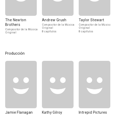
The Newton
Andrew Grush
Taylor Stewart
Brothers
Compositor de la Música
Compositor de la Música
Original
Original
Compositor de la Música
8 capítulos
8 capítulos
Original
Producción
Jamie Flanagan
Kathy Gilroy
Intrepid Pictures