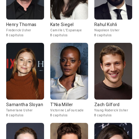
Henry Thomas
Kate Siegel
Rahul Kohli
Frederick Usher
Camille L'Espanaye
Napoleon Usher
8 capítulos
8 capítulos
8 capítulos
Samantha Sloyan
T'Nia Miller
Zach Gilford
Tamerlane Usher
Victorine LaFourcade
Young Roderick Usher
8 capítulos
8 capítulos
8 capítulos