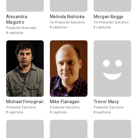
Alexandra
Melinda Nishioka
Morgan Beggs
Magistro
Co-Productor Ejecutivo
Co-Productor Ejecutivo
8 capítulos
8 capítulos
Productor Asociado
8 capítulos
Michael Fimognari
Mike Flanagan
Trevor Macy
Productor Ejecutivo
Productor Ejecutivo
Productor Ejecutivo
8 capítulos
8 capítulos
8 capítulos