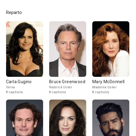
Reparto
Carla Gugino
Bruce Greenwood
Mary McDonnell
Verna
Roderick Usher
Madeline Usher
8 capítulos
8 capítulos
8 capítulos