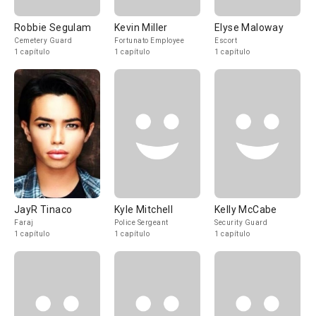
Robbie Segulam
Kevin Miller
Elyse Maloway
Cemetery Guard
Fortunato Employee
Escort
1 capítulo
1 capítulo
1 capítulo
JayR Tinaco
Kyle Mitchell
Kelly McCabe
Faraj
Police Sergeant
Security Guard
1 capítulo
1 capítulo
1 capítulo