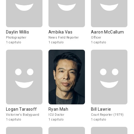
Daylin Willis
Ambika Vas
Aaron McCallum
Photographer
News Field Reporter
Officer
1 capítulo
1 capítulo
1 capítulo
Logan Tarasoff
Ryan Mah
Bill Lawrie
Victorine's Bodyguard
ICU Doctor
Court Reporter (1979)
1 capítulo
1 capítulo
1 capítulo