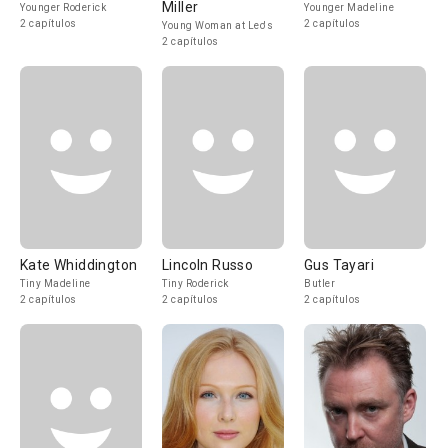
Miller
Younger Roderick
Younger Madeline
2 capítulos
2 capítulos
Young Woman at Leo's
2 capítulos
Kate Whiddington
Lincoln Russo
Gus Tayari
Tiny Madeline
Tiny Roderick
Butler
2 capítulos
2 capítulos
2 capítulos