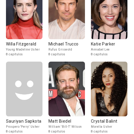
Willa Fitzgerald
Michael Trucco
Katie Parker
Young Madeline Usher
Rufus Griswold
Annabel Lee
8 capítulos
8 capítulos
8 capítulos
Sauriyan Sapkota
Matt Biedel
Crystal Balint
Prospero 'Perry' Usher
William 'Bill-T' Wilson
Morella Usher
8 capítulos
8 capítulos
8 capítulos