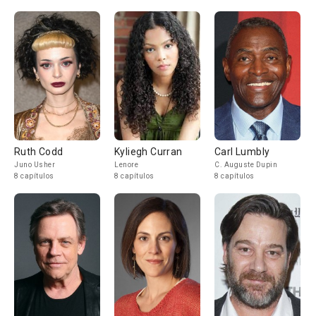
Ruth Codd
Kyliegh Curran
Carl Lumbly
Juno Usher
Lenore
C. Auguste Dupin
8 capítulos
8 capítulos
8 capítulos