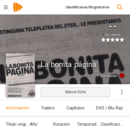
Identificarse/Registrarse
--
Sin valorar
La bonita página
Finalizada
Marcar ficha
Información
Trailers
Capítulos
DVD / Blu-Ray
Título original
Año
Duración
Temporadas
Clasificación por edades