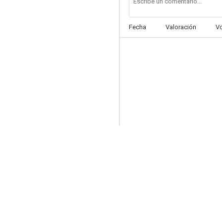
Fecha
Valoración
V
Botines
6.0
¡Atraco!
5.8