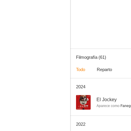
Ni Dios, ni patrón, ni marido
8.0
Filmografía (61)
Todo
Reparto
2024
Martín Fierro, la película
7.4
7.6
El Jockey
Aparece como
Faneg
2022