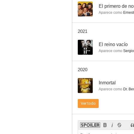
--
El primero de no
Aparece como
Ernest
El ángel
2021
7.0
5.5
El reino vacío
Aparece como
Sergio
2020
6.6
Inmortal
Aparece como
Dr. Be
Los cuentos de Fontanarrosa
Ver todo
6.5