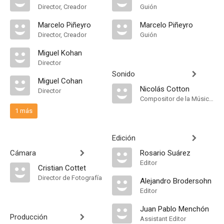
Director, Creador
Guión
Marcelo Piñeyro
Marcelo Piñeyro
Director, Creador
Guión
Miguel Kohan
Director
Sonido
Miguel Cohan
Nicolás Cotton
Director
Compositor de la Música Original
1 más
Edición
Cámara
Rosario Suárez
Editor
Cristian Cottet
Director de Fotografía
Alejandro Brodersohn
Editor
Juan Pablo Menchón
Producción
Assistant Editor