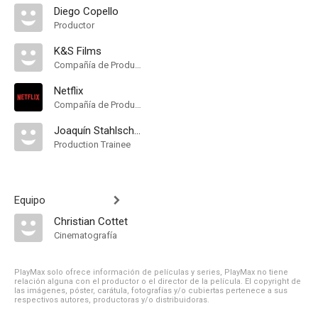
Diego Copello
Productor
K&S Films
Compañía de Produccion
Netflix
Compañía de Produccion
Joaquín Stahlschmidt
Production Trainee
Equipo
Christian Cottet
Cinematografía
PlayMax solo ofrece información de películas y series, PlayMax no tiene
relación alguna con el productor o el director de la película. El copyright de
las imágenes, póster, carátula, fotografías y/o cubiertas pertenece a sus
respectivos autores, productoras y/o distribuidoras.