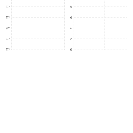
???
8
???
6
???
4
???
2
???
0