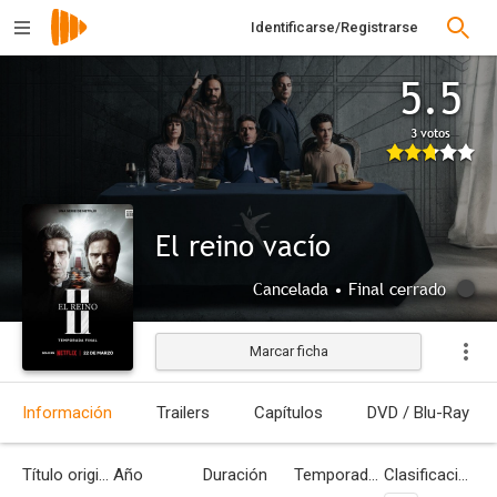
Identificarse/Registrarse
5.5
3 votos
El reino vacío
Cancelada • Final cerrado
Marcar ficha
Información
Trailers
Capítulos
DVD / Blu-Ray
Título original
Año
Duración
Temporadas
Clasificación por edades