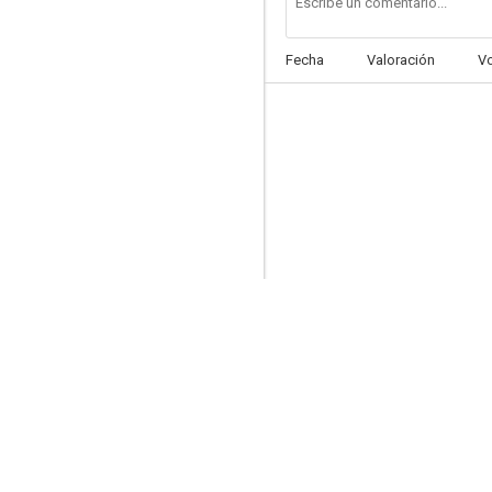
Fecha
Valoración
V
El borde del tiempo
--
Yo la recuerdo ahora
--