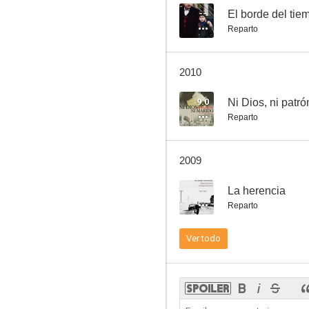
--
El borde del tie
Reparto
No habrá más penas ni olvido
2010
5.3
9.0
Ni Dios, ni patró
Reparto
2009
--
La herencia
Reparto
Montecristo
Ver todo
--