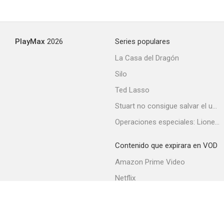
El hombre del subsuelo
PlayMax
2026
Series populares
--
La Casa del Dragón
Silo
Ted Lasso
Stuart no consigue salvar el universo
Operaciones especiales: Lioness
Contenido que expirara en VOD
La fiesta de todos
Amazon Prime Video
--
Netflix
Filmin
Movistar+