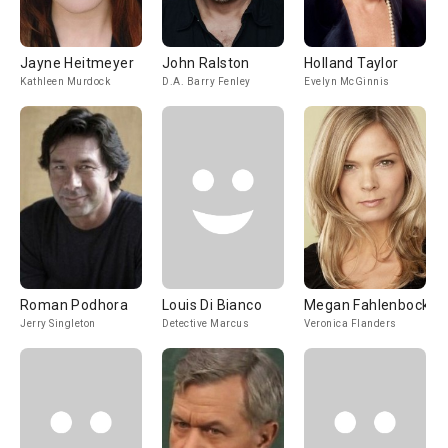
Jayne Heitmeyer
John Ralston
Holland Taylor
Kathleen Murdock
D.A. Barry Fenley
Evelyn McGinnis
Roman Podhora
Louis Di Bianco
Megan Fahlenbock
Jerry Singleton
Detective Marcus
Veronica Flanders