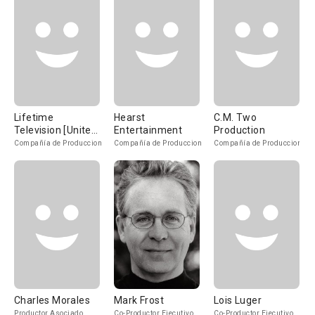
Lifetime
Hearst
C.M. Two
Television [United
Entertainment
Production
States]
Compañía de Produccion
Compañía de Produccion
Compañía de Produccion
Charles Morales
Mark Frost
Lois Luger
Productor Asociado
Co-Productor Ejecutivo
Co-Productor Ejecutivo