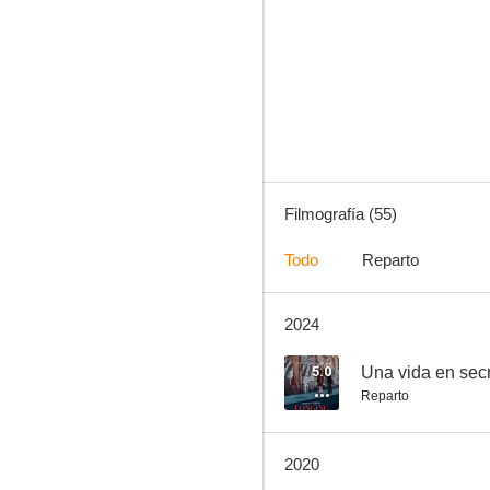
Cazatesoros
8.9
Filmografía (55)
Todo
Reparto
2024
Catástrofes aéreas (Mayday)
7.3
5.0
Una vida en sec
Reparto
2020