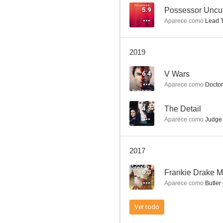
5.9
Possessor Uncu
Aparece como
Lead T
Frecuencia macabra (Pontypool)
2019
6.6
6.4
V Wars
Aparece como
Doctor
4.3
The Detail
Aparece como
Judge 
2017
Los inmortales
6.3
Frankie Drake M
6.4
Aparece como
Butler
Ver todo