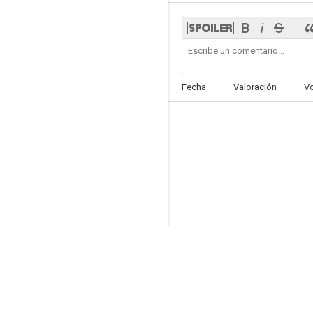
V Wars
Fecha
Valoración
V
6.0
The Echo
5.5