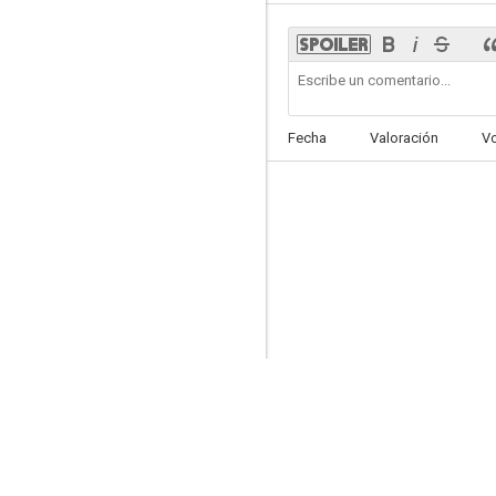
Amar para siempre
Fecha
Valoración
V
--
Mr. Miracle