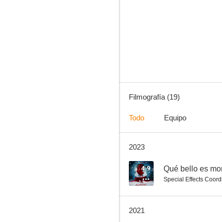
Death Note
7.3
Filmografía (19)
Todo
Equipo
2023
Unas vacaciones de cuento
5.7
4.9
Qué bello es mor
Special Effects Coord
2021