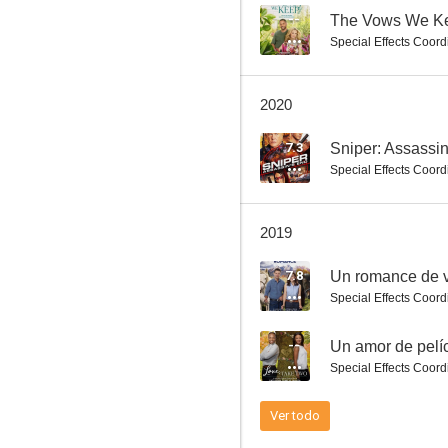
--
The Vows We K
Special Effects Coord
Sueño invernal
2020
--
7.3
Sniper: Assassi
Special Effects Coord
2019
7.8
Un romance de 
Special Effects Coord
Benchwarmers 2: Breaking Balls
--
Un amor de pelí
--
Special Effects Coord
Ver todo