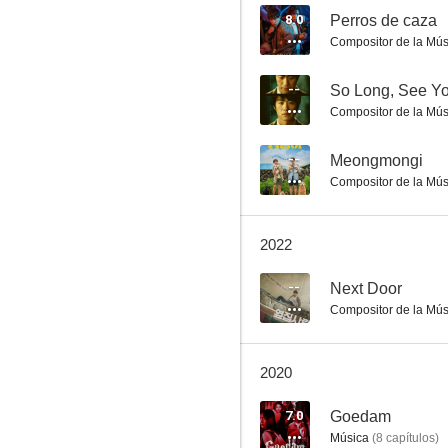
8.0
Perros de caza
Compositor de la Mús
A Midday Picnic
--
So Long, See Y
Compositor de la Mús
--
--
Meongmongi
Compositor de la Mús
2022
--
Next Door
Compositor de la Mús
Wedding Dress
2020
7.0
Goedam
Música
(
8
capítulos
)