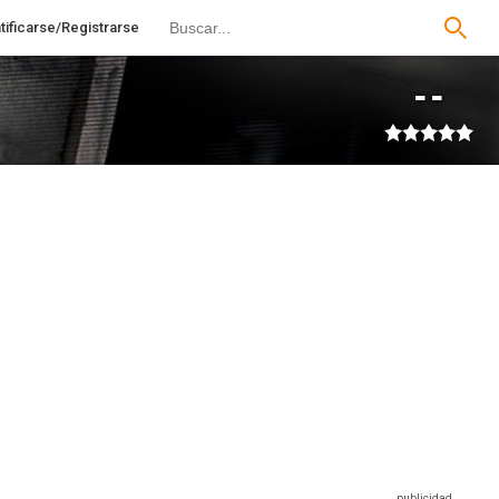
tificarse/Registrarse
--