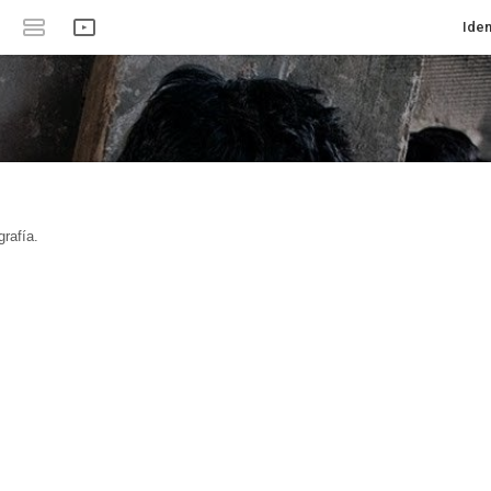
Iden
rafía.