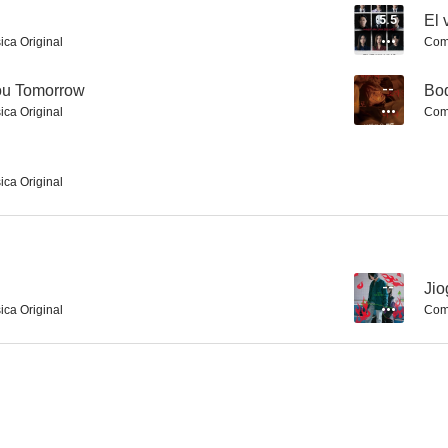
5.5
El 
ica Original
Comp
Cheese in the Trap
Seven Years of Night
Duck T
ou Tomorrow
--
Bod
ica Original
Comp
ica Original
--
Ji
ica Original
Comp