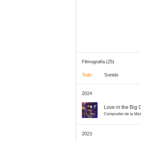
La villana
--
Filmografía (25)
Todo
Sonido
2024
So Long, See You Tomorrow
--
9.7
Love in the Big C
Compositor de la Mús
2023