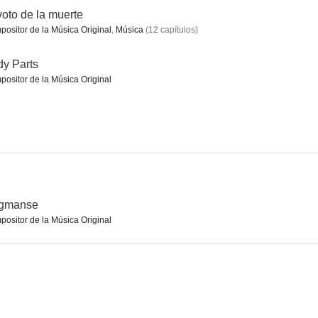
voto de la muerte
ositor de la Música Original
,
Música
(
12
capítulos
)
own
The Poet and the Boy
Proof of Innocence
y Parts
ositor de la Música Original
ogmanse
ositor de la Música Original