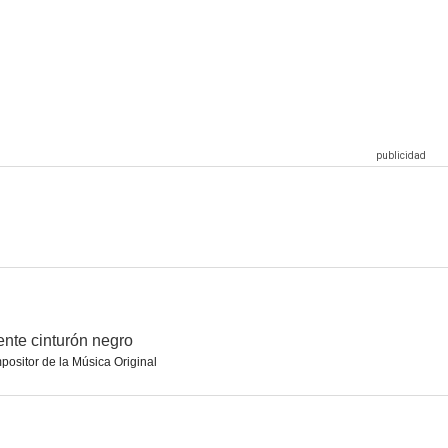
a muerte
Horror Stories III
The Deal
--
--
--
oor
Jiogmanse
Romang
--
--
--
nte cinturón negro
ositor de la Música Original