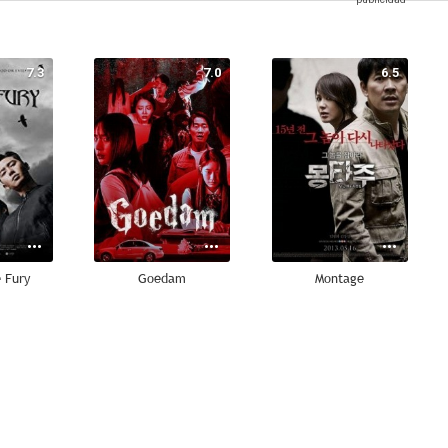
7.3
7.0
6.5
 Fury
Goedam
Montage
5.5
4.7
4.6