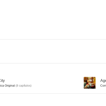
El sospechoso número 12
El objetivo
El voto de l
--
--
Body Parts
Meongmongi
Next D
--
--
ity
8.1
Age
ica Original
(
8
capítulos
)
Comp