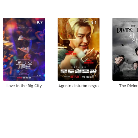
9.7
8.1
Love in the Big City
Agente cinturón negro
The Divine
6.3
6.1