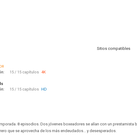
Sitios compatibles
DR
ón:
15 / 15 capítulos
4K
ds
ón:
15 / 15 capítulos
HD
temporada. 8 episodios. Dos jóvenes boxeadores se alían con un prestamista 
ero que se aprovecha de los más endeudados... y desesperados.