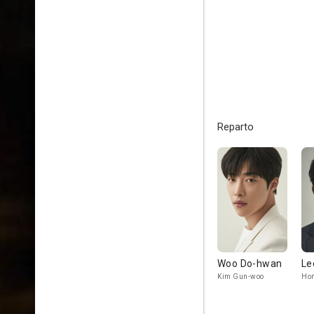
Reparto
Woo Do-hwan
Le
Kim Gun-woo
Hon