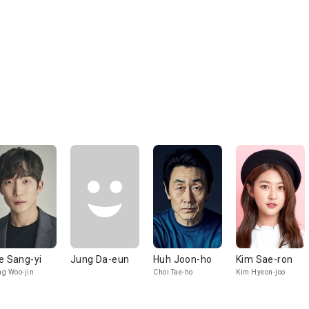
e Sang-yi
Jung Da-eun
Huh Joon-ho
Kim Sae-ron
g Woo-jin
Choi Tae-ho
Kim Hyeon-joo