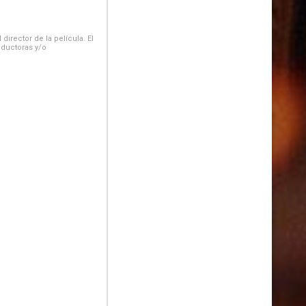
irector de la película. El
oductoras y/o