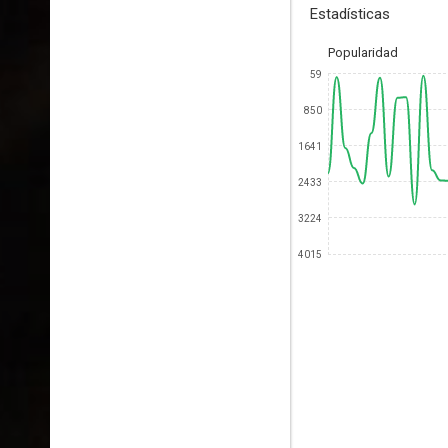
Estadísticas
Popularidad
59
850
1641
2433
3224
4015