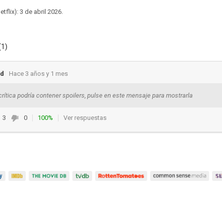
flix): 3 de abril 2026.
(1)
nd
Hace 3 años y 1 mes
crítica podría contener spoilers, pulse en este mensaje para mostrarla
3
0
100%
Ver respuestas