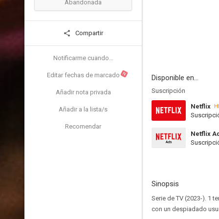
Abandonada
Compartir
Notificarme cuando...
N
Editar fechas de marcado
Disponible en...
Suscripción
Añadir nota privada
Netflix
H
Añadir a la lista/s
Suscripci
Recomendar
Netflix A
Suscripci
Sinopsis
Serie de TV (2023-). 1 
con un despiadado usur