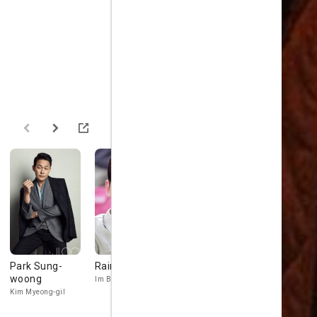
Park Sung-
Rain
Heo Joon Ho
Jo Wan-Ki
woong
Im Baek-jeong
Kim Myeong-gil