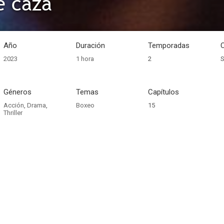
e caza
Año
Duración
Temporadas
2023
1 hora
2
S
Géneros
Temas
Capítulos
Acción
,
Drama
,
Boxeo
15
Thriller