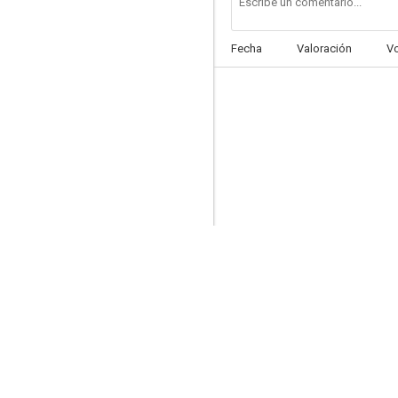
Fecha
Valoración
V
Hudson & Rex
9.0
Republic of Doyle
8.6