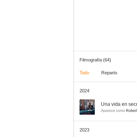
Wynonna Earp
8.0
Filmografía (64)
Todo
Reparto
2024
Déjate llevar
7.1
5.0
Una vida en sec
Aparece como
Rober
2023