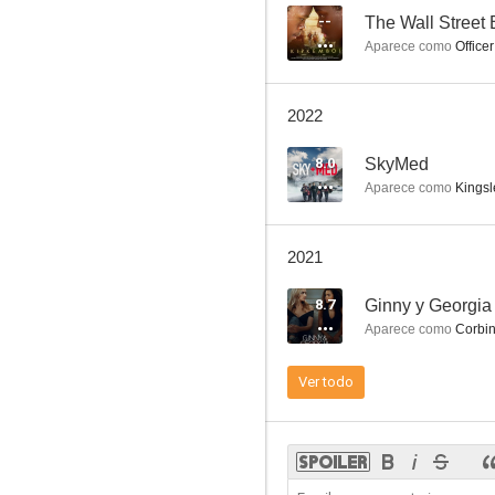
--
The Wall Street
Aparece como
Officer
The Girlfriend Experience
2022
6.7
8.0
SkyMed
Aparece como
Kingsl
2021
8.7
Ginny y Georgia
Aparece como
Corbin
Detrás de las paredes
Ver todo
10