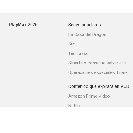
Fugitivos
PlayMax
2026
Series populares
--
La Casa del Dragón
Silo
Ted Lasso
Stuart no consigue salvar el universo
Operaciones especiales: Lioness
Contenido que expirara en VOD
Mamá en huelga
Amazon Prime Video
Netflix
Filmin
Movistar+