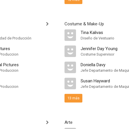
Costume & Make-Up
Tina Kalivas
idad de Producción
Diseño de Vestuario
ctures
Jennifer Day Young
Produccion
Costume Supervisor
l Pictures
Doniella Davy
Produccion
Jefe Departamento de Maquil
Susan Hayward
Produccion
Jefe Departamento de Maquil
13 más
Arte