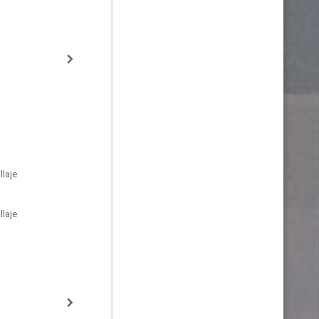
laje
laje