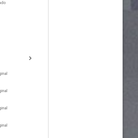
tado
inal
inal
inal
inal