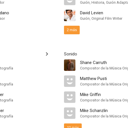
dor
Guión, Historia, Guión Adap
ndano
David Levien
sor
Guión, Original Film Writer
2 más
Sonido
Shane Carruth
tografía
Compositor de la Música Orig
Matthew Pusti
tografía
Compositor de la Música Orig
er
Mike Griffin
tografía
Compositor de la Música Orig
ler
Mike Schanzlin
tografía
Compositor de la Música Orig
12 más