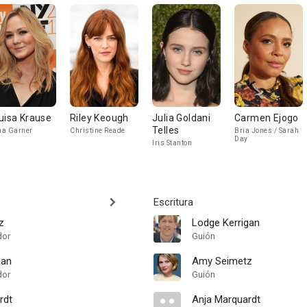
uisa Krause
Riley Keough
Julia Goldani
Carmen Ejogo
Telles
a Garner
Christine Reade
Bria Jones / Sarah
Day
Iris Stanton
Escritura
z
Lodge Kerrigan
dor
Guión
gan
Amy Seimetz
dor
Guión
rdt
Anja Marquardt