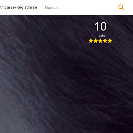
tificarse/Registrarse
10
1 voto