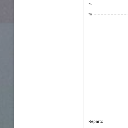
???
???
Reparto