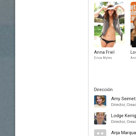
Anna Friel
Lo
Erica Myles
Ann
Dirección
Amy Seimet
Director, Crea
Lodge Kerri
Director, Crea
Anja Marqua