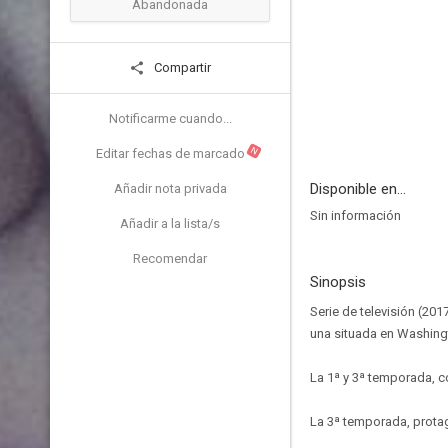
Abandonada
Compartir
Notificarme cuando...
N
Editar fechas de marcado
Disponible en...
Añadir nota privada
Sin información
Añadir a la lista/s
Recomendar
Sinopsis
Serie de televisión (20
una situada en Washingt
La 1ª y 3ª temporada, co
La 3ª temporada, protag