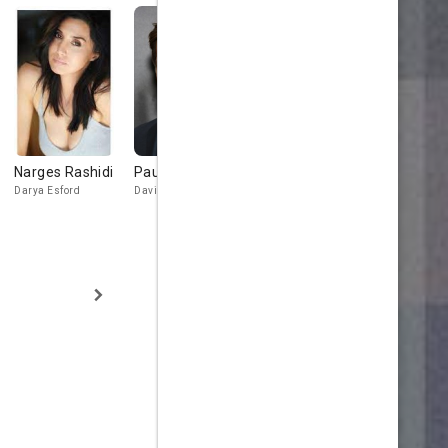
Narges Rashidi
Paul Sparks
Michael Cram
Mary Lynn
Rajskub
Darya Esford
David Tellis
Matt Novak
Erin Roberts