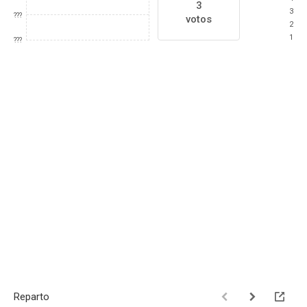
3
3
???
votos
2
1
???
Reparto