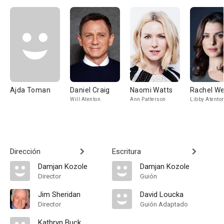
Ajda Toman
Daniel Craig
Naomi Watts
Rachel We
Will Atenton
Ann Patterson
Libby Atento
Dirección
Escritura
Damjan Kozole
Damjan Kozole
Director
Guión
Jim Sheridan
David Loucka
Director
Guión Adaptado
Kathryn Buck