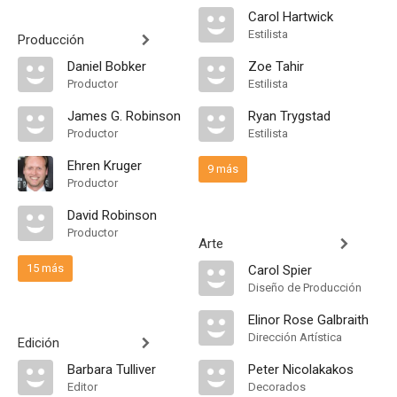
Carol Hartwick
Estilista
Producción
Daniel Bobker
Zoe Tahir
Productor
Estilista
James G. Robinson
Ryan Trygstad
Productor
Estilista
Ehren Kruger
9 más
Productor
David Robinson
Productor
Arte
15 más
Carol Spier
Diseño de Producción
Elinor Rose Galbraith
Dirección Artística
Edición
Barbara Tulliver
Peter Nicolakakos
Editor
Decorados