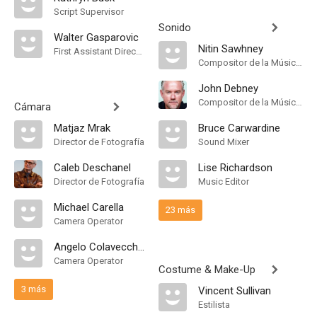
Script Supervisor
Sonido
Walter Gasparovic
Nitin Sawhney
First Assistant Director
Compositor de la Música Original
John Debney
Compositor de la Música Original
Cámara
Matjaz Mrak
Bruce Carwardine
Director de Fotografía
Sound Mixer
Caleb Deschanel
Lise Richardson
Director de Fotografía
Music Editor
Michael Carella
23 más
Camera Operator
Angelo Colavecchia
Camera Operator
Costume & Make-Up
3 más
Vincent Sullivan
Estilista