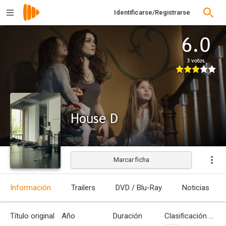
Identificarse/Registrarse
6.0
3 votos
House D
Marcar ficha
Estrenada
Información
Trailers
DVD / Blu-Ray
Noticias
Título original
Año
Duración
Clasificación por edades