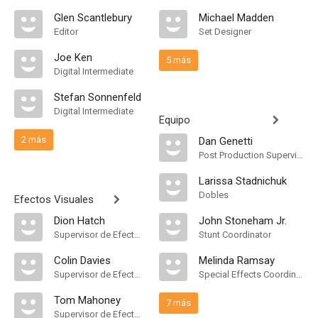
Glen Scantlebury
Michael Madden
Editor
Set Designer
Joe Ken
5 más
Digital Intermediate
Stefan Sonnenfeld
Digital Intermediate
Equipo
2 más
Dan Genetti
Post Production Supervisor
Larissa Stadnichuk
Dobles
Efectos Visuales
Dion Hatch
John Stoneham Jr.
Supervisor de Efectos Visuales
Stunt Coordinator
Colin Davies
Melinda Ramsay
Supervisor de Efectos Visuales
Special Effects Coordinator
Tom Mahoney
7 más
Supervisor de Efectos Visuales