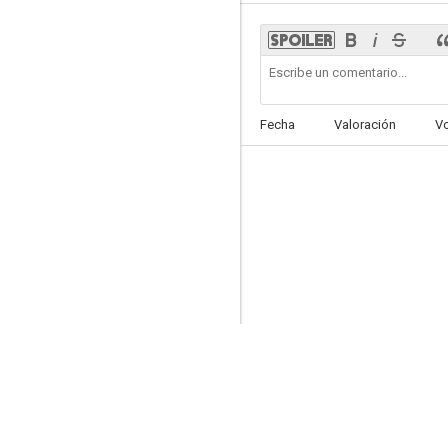
La trampa
Fecha
Valoración
V
6.2
Dark water (La huella)
5.6