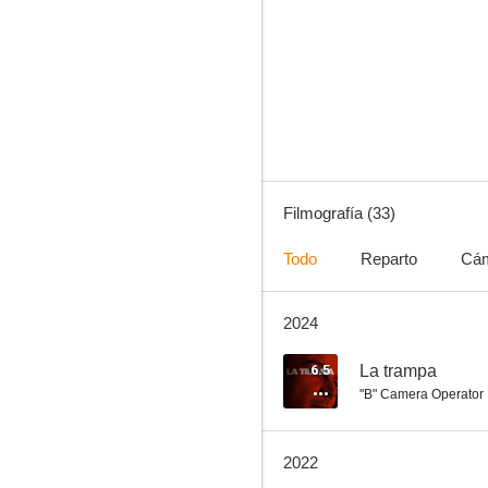
Molly's Game
7.1
Filmografía (33)
Todo
Reparto
Cá
2024
Honey
6.9
6.5
La trampa
"B" Camera Operator
2022