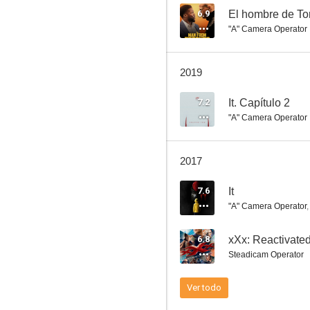
6.9
El hombre de To
"A" Camera Operator
Cuatro hermanos
2019
6.7
7.2
It. Capítulo 2
"A" Camera Operator
2017
7.6
It
"A" Camera Operator
Detrás de las paredes
6.8
xXx: Reactivate
6.5
Steadicam Operator
Ver todo