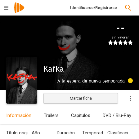
Identificarse/Registrarse
--
Sin valorar
Kafka
A la espera de nueva temporada
Marcar ficha
Información
Trailers
Capítulos
DVD / Blu-Ray
Título original
Año
Duración
Temporadas
Clasificación por edades