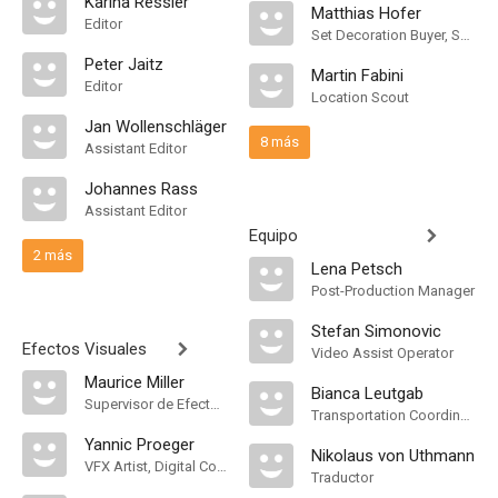
Karina Ressler
Matthias Hofer
Editor
Set Decoration Buyer, Set Dresser
Peter Jaitz
Martin Fabini
Editor
Location Scout
Jan Wollenschläger
8 más
Assistant Editor
Johannes Rass
Assistant Editor
Equipo
2 más
Lena Petsch
Post-Production Manager
Stefan Simonovic
Efectos Visuales
Video Assist Operator
Maurice Miller
Bianca Leutgab
Supervisor de Efectos Visuales
Transportation Coordinator
Yannic Proeger
Nikolaus von Uthmann
VFX Artist, Digital Compositor
Traductor