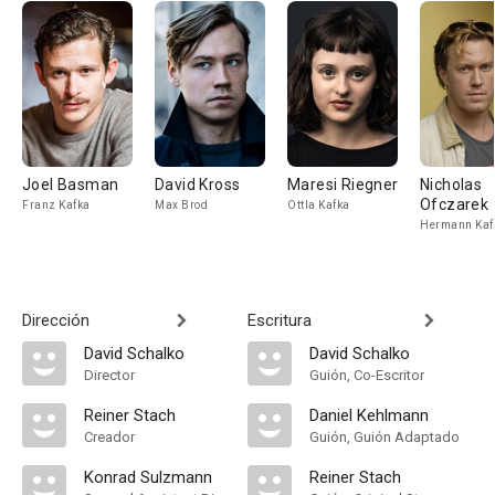
Joel Basman
David Kross
Maresi Riegner
Nicholas
Ofczarek
Franz Kafka
Max Brod
Ottla Kafka
Hermann Kaf
Dirección
Escritura
David Schalko
David Schalko
Director
Guión, Co-Escritor
Reiner Stach
Daniel Kehlmann
Creador
Guión, Guión Adaptado
Konrad Sulzmann
Reiner Stach