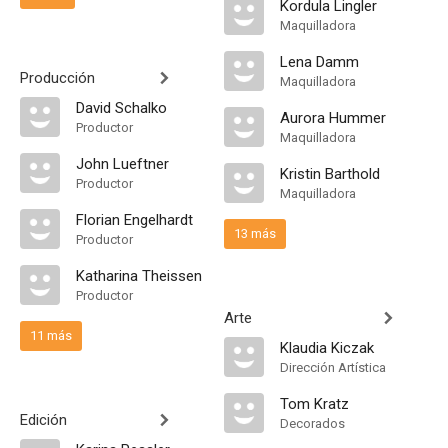
Kordula Lingler
Maquilladora
Lena Damm
Producción
Maquilladora
David Schalko
Aurora Hummer
Productor
Maquilladora
John Lueftner
Kristin Barthold
Productor
Maquilladora
Florian Engelhardt
13 más
Productor
Katharina Theissen
Productor
Arte
11 más
Klaudia Kiczak
Dirección Artística
Tom Kratz
Edición
Decorados