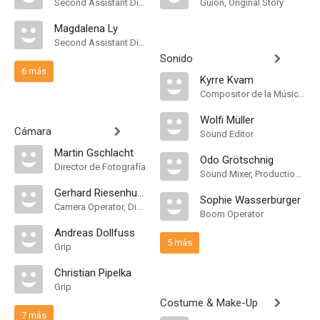
Second Assistant Director
Guión, Original Story
Magdalena Ly
Second Assistant Director
Sonido
6 más
Kyrre Kvam
Compositor de la Música Original, Música
Wolfi Müller
Cámara
Sound Editor
Martin Gschlacht
Odo Grötschnig
Director de Fotografía
Sound Mixer, Production Sound Mixer
Gerhard Riesenhuber
Sophie Wasserburger
Camera Operator, Digital Imaging Technician
Boom Operator
Andreas Dollfuss
5 más
Grip
Christian Pipelka
Grip
Costume & Make-Up
7 más