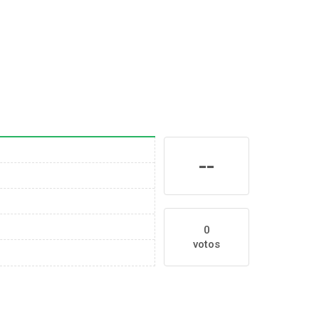
--
0
votos