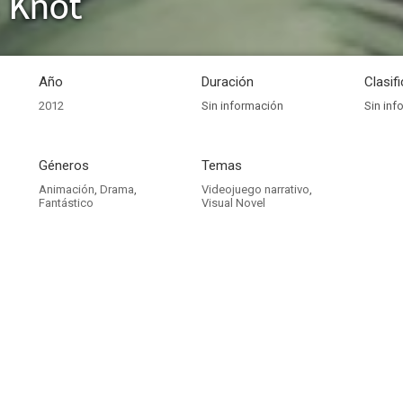
s Knot
Año
Duración
Clasif
2012
Sin información
Sin inf
Géneros
Temas
Animación
,
Drama
,
Videojuego narrativo
,
Fantástico
Visual Novel