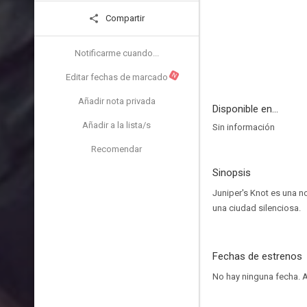
Compartir
Notificarme cuando...
N
Editar fechas de marcado
Añadir nota privada
Disponible en...
Añadir a la lista/s
Sin información
Recomendar
Sinopsis
Juniper's Knot es una n
una ciudad silenciosa.
Fechas de estrenos
No hay ninguna fecha.
A