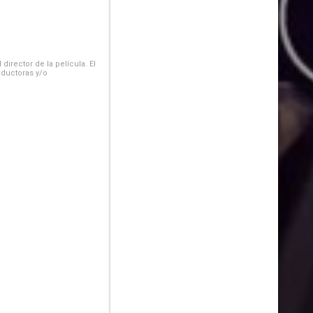
irector de la película. El
oductoras y/o