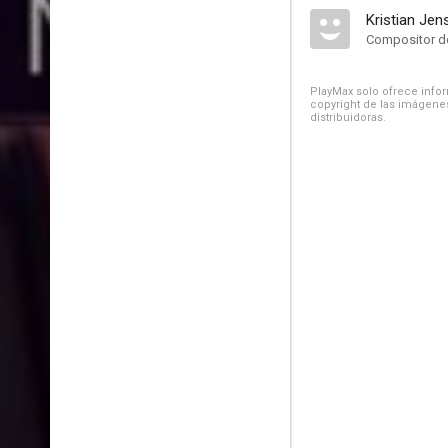
Kristian Jen
Compositor de
PlayMax solo ofrece inform
copyright de las imágenes
distribuidoras.