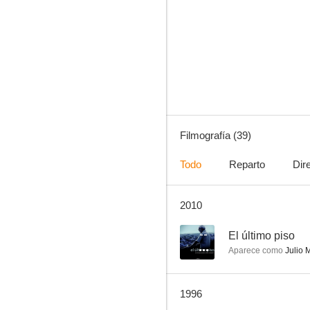
Aprender a volar
--
Filmografía (39)
Todo
Reparto
Dir
2010
Superagentes y Titanes
--
--
El último piso
Aparece como
Julio 
1996