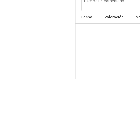
Fecha
Valoración
V
¡Qué hermanita!
--
El demonio es un ángel
--