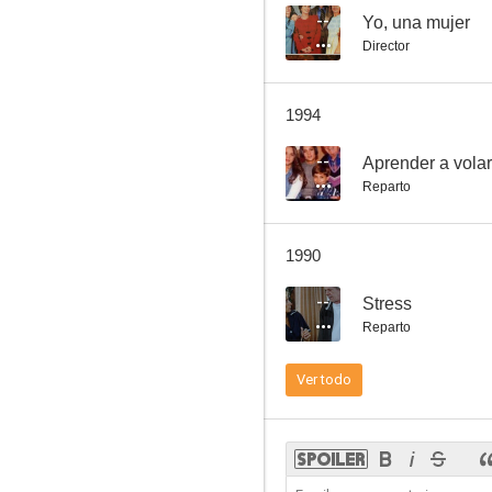
--
Yo, una mujer
Director
Cuidado con las colas
1994
--
--
Aprender a volar
Reparto
1990
--
Stress
Reparto
Suegra último modelo
Ver todo
--