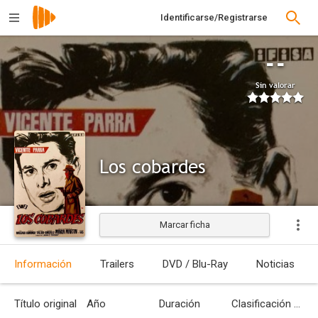
Identificarse/Registrarse
--
Sin valorar
Los cobardes
Marcar ficha
Estrenada
Información
Trailers
DVD / Blu-Ray
Noticias
Título original
Año
Duración
Clasificación por edades