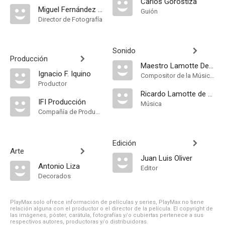
Carlos Gorostiza
Miguel Fernández Mila
Guión
Director de Fotografía
Sonido
Producción
Maestro Lamotte De Grignón
Ignacio F. Iquino
Compositor de la Música Original
Productor
Ricardo Lamotte de Grignón
IFI Producción
Música
Compañía de Produccion
Edición
Arte
Juan Luis Oliver
Antonio Liza
Editor
Decorados
PlayMax solo ofrece información de películas y series, PlayMax no tiene
relación alguna con el productor o el director de la película. El copyright de
las imágenes, póster, carátula, fotografías y/o cubiertas pertenece a sus
respectivos autores, productoras y/o distribuidoras.