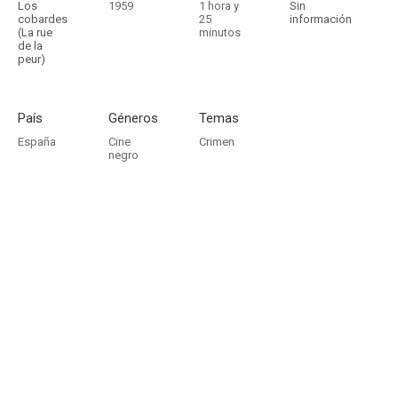
Los
1959
1 hora y
Sin
cobardes
25
información
(La rue
minutos
de la
peur)
País
Géneros
Temas
España
Cine
Crimen
negro