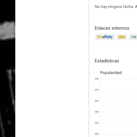
No hay ninguna fecha.
A
Enlaces externos
Estadísticas
Popularidad
???
???
???
???
???
???