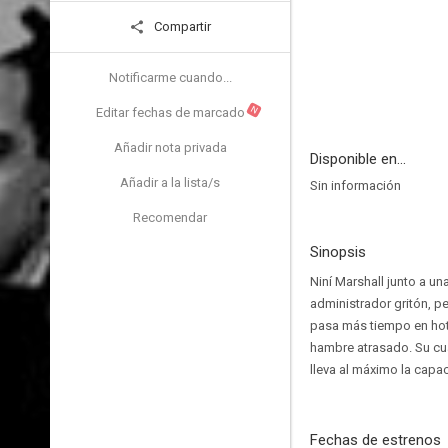
Compartir
Notificarme cuando...
N
Editar fechas de marcado
Añadir nota privada
Disponible en...
Añadir a la lista/s
Sin información
Recomendar
Sinopsis
Niní Marshall junto a u
administrador gritón, 
pasa más tiempo en hote
hambre atrasado. Su cua
lleva al máximo la capac
Fechas de estrenos