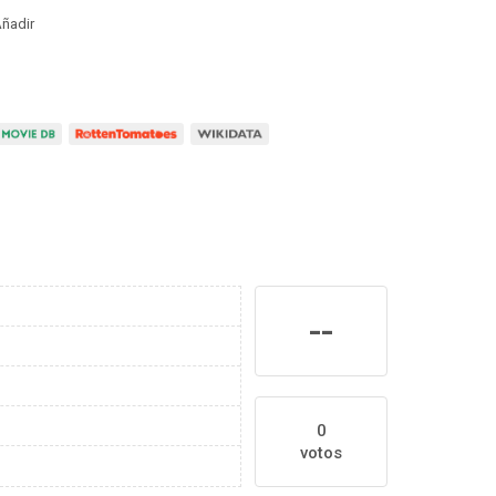
ñadir
--
0
votos