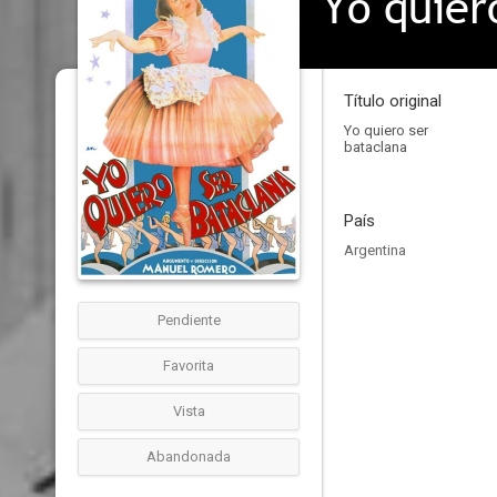
Yo quier
Título original
Yo quiero ser
bataclana
País
Argentina
Pendiente
Favorita
Vista
Abandonada