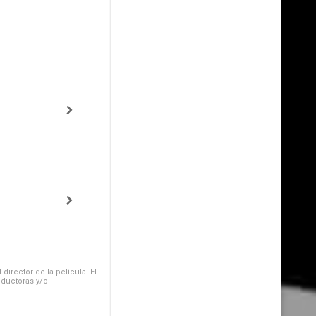
irector de la película. El
oductoras y/o