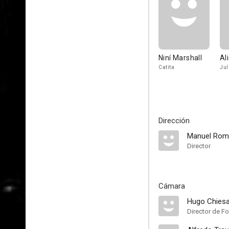
Niní Marshall
Al
Catita
Jul
Dirección
Manuel Rom
Director
Cámara
Hugo Chies
Director de Fo