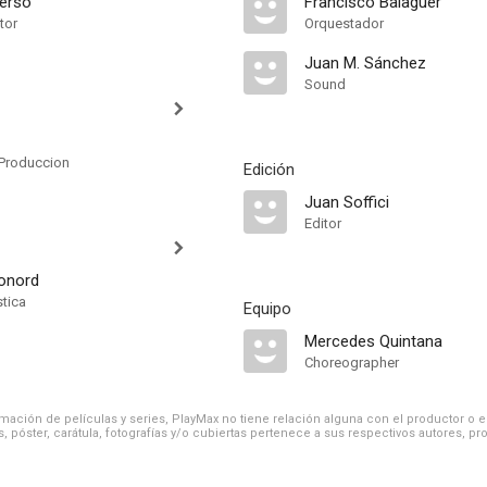
verso
Francisco Balaguer
tor
Orquestador
Juan M. Sánchez
Sound
Produccion
Edición
Juan Soffici
Editor
Conord
stica
Equipo
Mercedes Quintana
Choreographer
ación de películas y series, PlayMax no tiene relación alguna con el productor o el d
, póster, carátula, fotografías y/o cubiertas pertenece a sus respectivos autores, pr