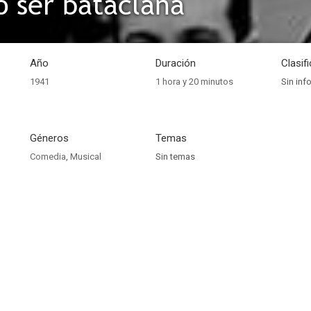
o ser bataclana
Año
Duración
Clasif
1941
1 hora y 20 minutos
Sin inf
Géneros
Temas
Comedia
,
Musical
Sin temas