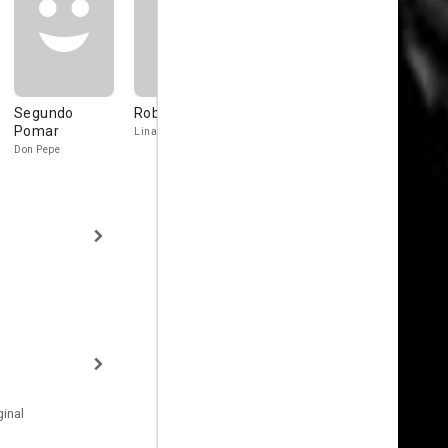
Segundo
Roberto Blanco
Rosa Martín
Estela Tayl
Pomar
Linares
Susy
Emilia
Don Pepe
inal