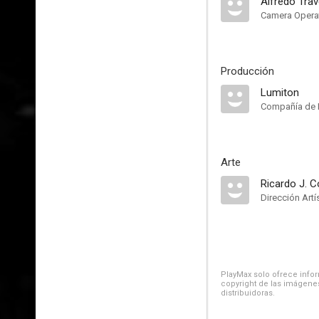
Alfredo Tra
Camera Opera
Producción
Lumiton
Compañía de 
Arte
Ricardo J. 
Dirección Artí
PlayMax solo ofrece inform
copyright de las imágenes
distribuidoras.