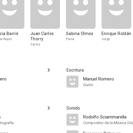
icia Barrié
Juan Carlos
Sabina Olmos
Enrique Roldán
Thorry
ia Reyes
Elena
Jorge
Carlos
Escritura
ero
Manuel Romero
Guión
Sonido
a
Rodolfo Sciammarella
tografía
Compositor de la Música Orig