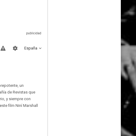
España
prepotente, un
añía de Revistas que
io, y siempre con
ste film Niní Marshall