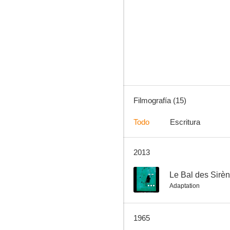
Cenicienta
--
Filmografía (15)
Todo
Escritura
2013
El reloj
--
--
Le Bal des Sirè
Adaptation
1965