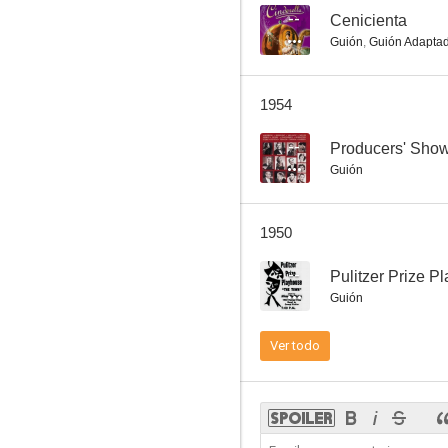
--
Cenicienta
Guión
,
Guión Adapta
Así vivo yo
1954
--
--
Producers' Sho
Guión
1950
--
Pulitzer Prize P
Guión
Swing Your Lady
Ver todo