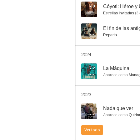
7.0
Cóyotl: Héroe y 
Estrellas Invitadas
(
3
Cantinflas
--
El fin de las ant
Reparto
7.5
2024
7.2
La Máquina
Aparece como
Manage
2023
El crimen del padre Amaro
--
Nada que ver
7.1
Aparece como
Quirin
Ver todo