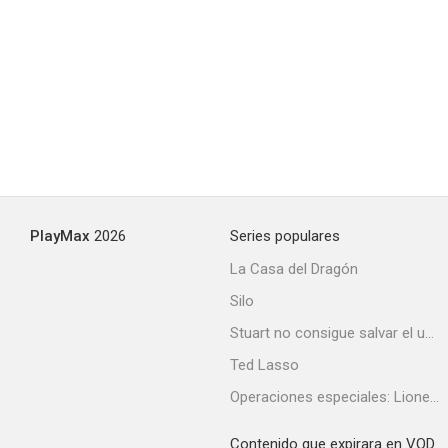
Sexo, amor y otras perversiones 2
--
PlayMax
2026
Series populares
La Casa del Dragón
Silo
Las vueltas del citrillo
Stuart no consigue salvar el universo
--
Ted Lasso
Operaciones especiales: Lioness
Contenido que expirara en VOD