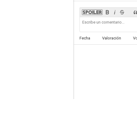
El Narco (El infierno)
Fecha
Valoración
V
6.5
La ley de Herodes
6.0