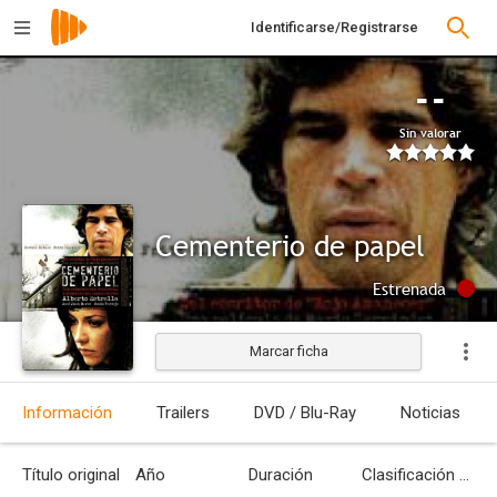
Identificarse/Registrarse
--
Sin valorar
Cementerio de papel
Estrenada
Marcar ficha
Información
Trailers
DVD / Blu-Ray
Noticias
Título original
Año
Duración
Clasificación por edades