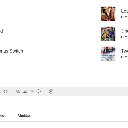
5.4
Los
Dire
ad
--
Jin
Dire
tmas Switch
--
Two
Dire
otos
Afinidad