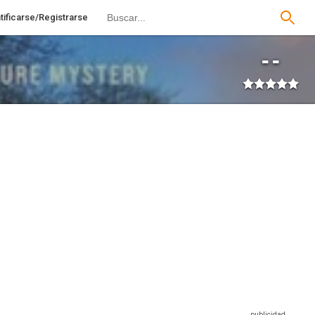
tificarse/Registrarse
--