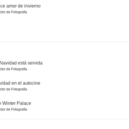
ce amor de invierno
ctor de Fotografía
 Palace
Jingle Bell Princess
The Great Christmas Switch
--
--
--
Navidad está servida
ctor de Fotografía
idad en el autocine
ctor de Fotografía
The Crossword Mysteries: Proposing Murder
Romance de invierno
Entertaining Christmas
 Winter Palace
ctor de Fotografía