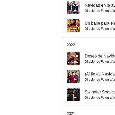
5.4
Navidad en la a
Director de Fotografía
A Cinderella Christmas Ball
--
Un baile para e
Director de Fotografía
--
2022
6.0
Deseo de Navid
Director de Fotografía
5.4
¡Al fin es Navida
Director de Fotografía
Two for the Win
--
--
Swindler Seduct
Director de Fotografía
2021