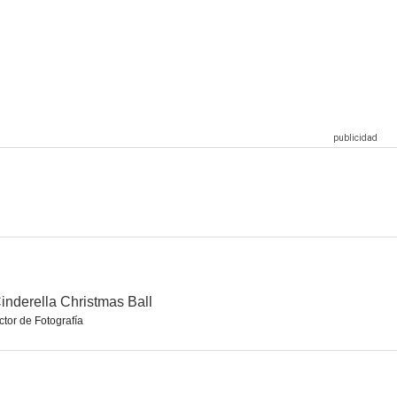
Navidad en la avenida del Molino
¡Al fin es Navidad!
Una rosa para Helen
3.8
3.5
--
 autocine
Dulce amor de invierno
Operación Muérdago
--
--
--
inderella Christmas Ball
ctor de Fotografía