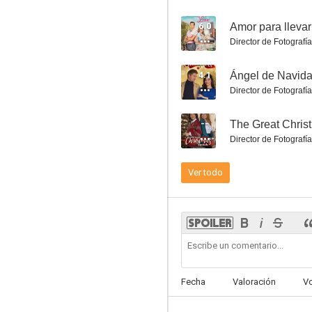
6.0
Amor para llevar
Director de Fotografía
4.1
Ángel de Navid
Einer spielt falsch
Director de Fotografía
--
The Great Chris
Director de Fotografía
Ver todo
Fecha
Valoración
V