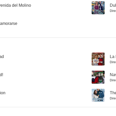
venida del Molino
3.5
Dul
Dire
Un baile para enamorarse
Swindler Seduction
The Winter
namorarse
--
--
ad
5.5
La 
Dire
d!
3.8
Nav
Dire
The Wedding Planners
The Crossword Mysteries: Abracadaver
ion
--
The
Dire