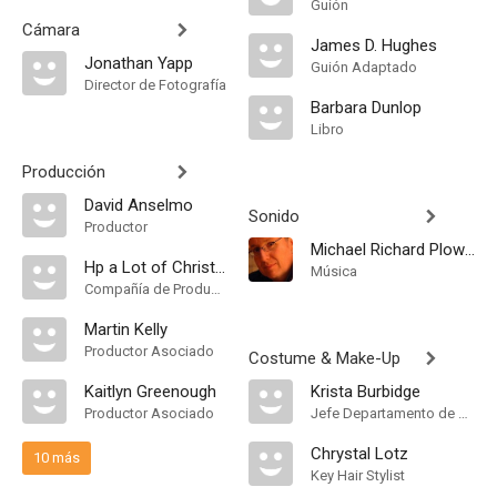
Guión
Cámara
James D. Hughes
Jonathan Yapp
Guión Adaptado
Director de Fotografía
Barbara Dunlop
Libro
Producción
David Anselmo
Sonido
Productor
Michael Richard Plowman
Hp a Lot of Christmas Productions
Música
Compañía de Produccion
Martin Kelly
Productor Asociado
Costume & Make-Up
Kaitlyn Greenough
Krista Burbidge
Productor Asociado
Jefe Departamento de Maquillaje
Chrystal Lotz
10 más
Key Hair Stylist