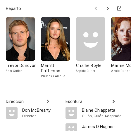
Reparto
Trevor Donovan
Merritt
Charlie Boyle
Marnie Mc
Patterson
Sam Cutler
Sophie Cutler
Annie Cutler
Princess Amelia
Dirección
Escritura
Don McBrearty
Blaine Chiappetta
Director
Guión, Guión Adaptado
James D Hughes