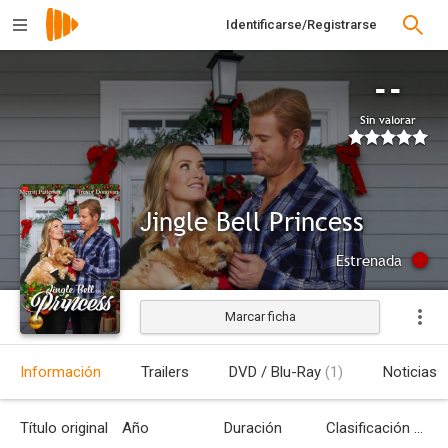
Identificarse/Registrarse
--
Sin valorar
Jingle Bell Princess
Estrenada
Marcar ficha
Información
Trailers
DVD / Blu-Ray
(1)
Noticias
Título original
Año
Duración
Clasificación por edades