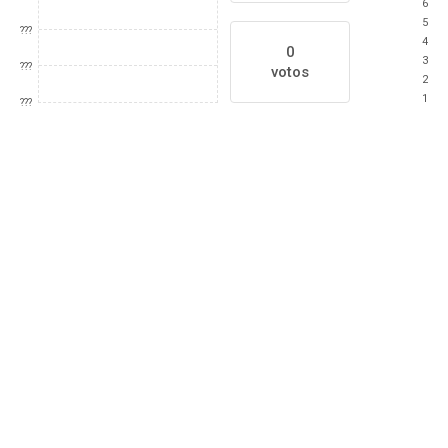
6
5
???
4
0
3
???
votos
2
1
???