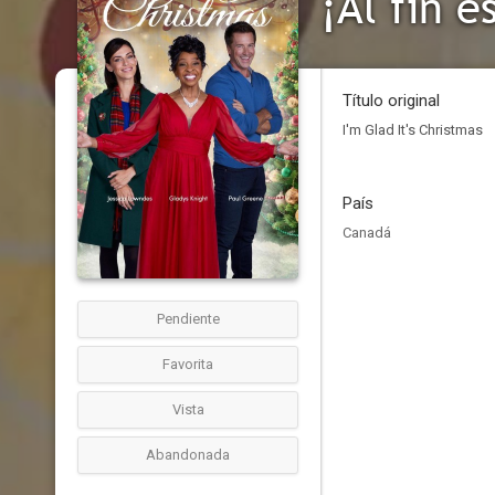
¡Al fin e
Título original
I'm Glad It's Christmas
País
Canadá
Pendiente
Favorita
Vista
Abandonada