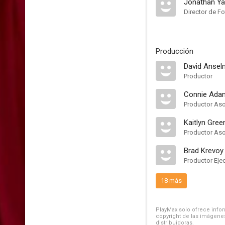
Jonathan Y
Director de Fo
Producción
David Anse
Productor
Connie Ada
Productor As
Kaitlyn Gre
Productor As
Brad Krevoy
Productor Eje
18 más
PlayMax solo ofrece inform
copyright de las imágenes
distribuidoras.