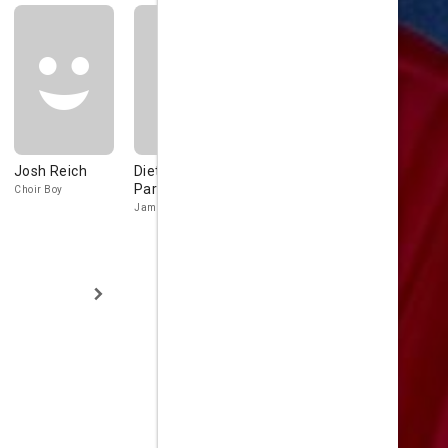
Josh Reich
Dieter Lische-
Tammy Isbell
Ronald To
Parkes
Choir Boy
Greta
Jamal