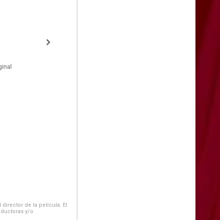
inal
irector de la película. El
oductoras y/o