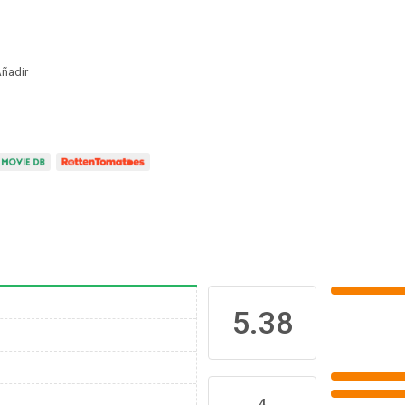
ñadir
5.38
4