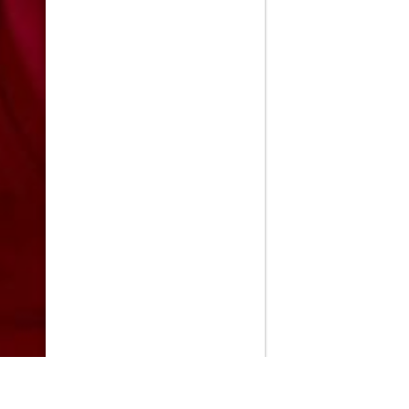
PlayMax
2026
Series populares