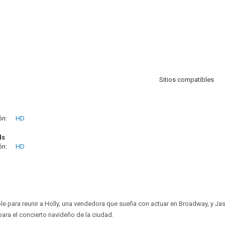
Sitios compatibles
ón:
HD
ds
ón:
HD
le para reunir a Holly, una vendedora que sueña con actuar en Broadway, y Jas
 para el concierto navideño de la ciudad.