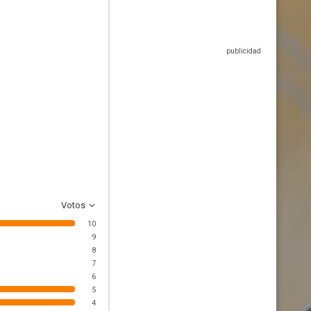
Votos
10
9
8
7
6
5
4