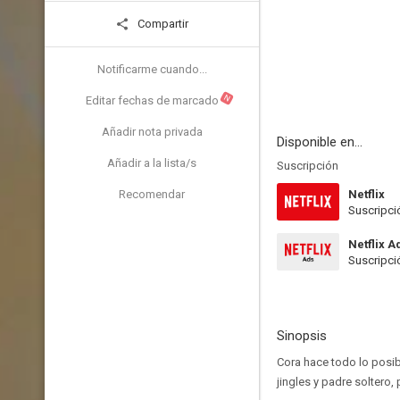
Compartir
Notificarme cuando...
N
Editar fechas de marcado
Añadir nota privada
Disponible en...
Añadir a la lista/s
Suscripción
Recomendar
Netflix
Suscripci
Netflix A
Suscripci
Sinopsis
Cora hace todo lo posib
jingles y padre soltero,