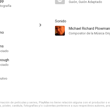
app
Guión, Guión Adaptado
tografía
Sonido
Michael Richard Plowman
lmo
Compositor de la Música Orig
ms
ociado
enough
ociado
cutivo
ación de películas y series, PlayMax no tiene relación alguna con el productor o el d
, póster, carátula, fotografías y/o cubiertas pertenece a sus respectivos autores, pr