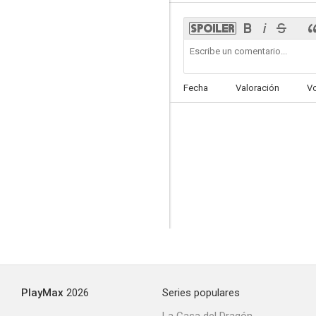
Passenger to London
Fecha
Valoración
V
PlayMax
2026
Series populares