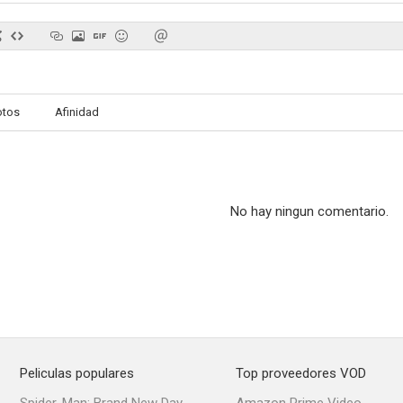
The Ticket of Leave Man
In the Wake of the Bounty
otos
Afinidad
No hay ningun comentario.
Peliculas populares
Top proveedores VOD