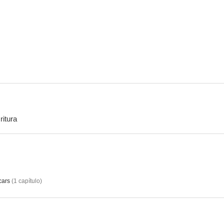
Law and Disorder
Norman al galope
Contrab
--
--
ritura
Street Corner
The Gentle Gunman
Persegu
--
--
cars
(
1
capítulo
)