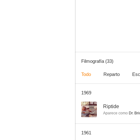
Espía a la fuerza
--
Filmografía (33)
Todo
Reparto
Esc
1969
Héroe por accidente
--
--
Riptide
Aparece como
Dr. Bri
1961