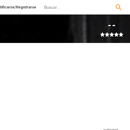
tificarse/Registrarse
--