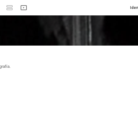
Iden
rafía.