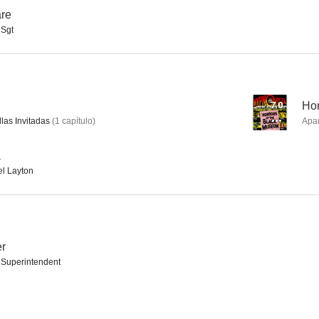
are
 Sgt
Dancing with Crime
Yo soy mi hermana
This Eng
--
--
7.0
Hor
llas Invitadas
(
1
capítulo
)
Apa
a
l Layton
El caso de la señorita asustada
The Face at the Window
Dead Men Are 
er
--
--
 Superintendent