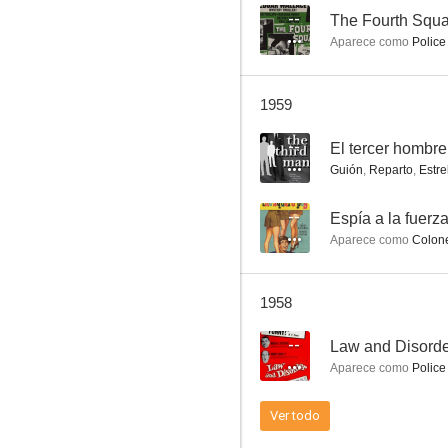
--
The Fourth Squ
Aparece como
Police
Muelles de Londres
1959
--
--
El tercer hombre
Guión
,
Reparto
,
Estre
--
Espía a la fuerz
Aparece como
Colone
1958
21 días juntos
--
Law and Disord
--
Aparece como
Police
Ver todo