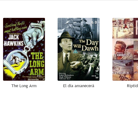
7.0
6.0
The Long Arm
El día amanecerá
Riptid
--
--