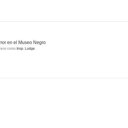
land
Las vacaciones del Santo
Spare a Copper
--
--
--
ror en el Museo Negro
rece como
Insp. Lodge
Dangerous
John Halifax
Es un periodista