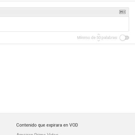
Mínimo de
50
palabras
Contenido que expirara en VOD