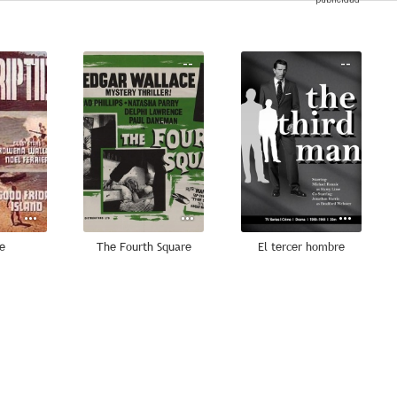
--
--
--
e
The Fourth Square
El tercer hombre
--
--
--