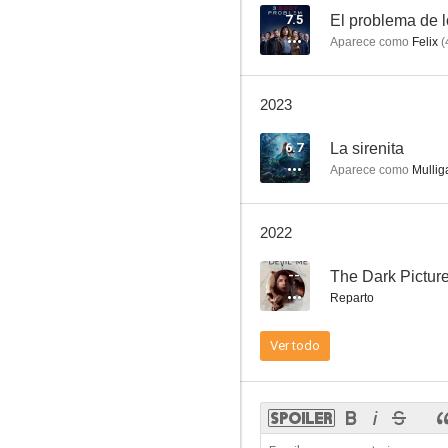
7.5
El problema de 
Aparece como
Felix
(
La corona vacía
2023
6.6
6.7
La sirenita
Aparece como
Mullig
2022
--
The Dark Picture
Reparto
El tercer día
Ver todo
5.8