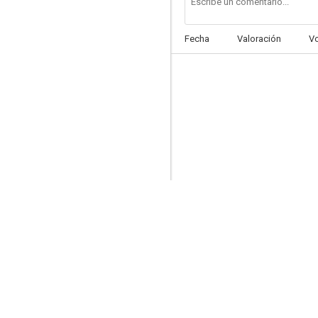
Fecha
Valoración
V
La última cazadora de dragones
5.2
Tiempo de héroes
--