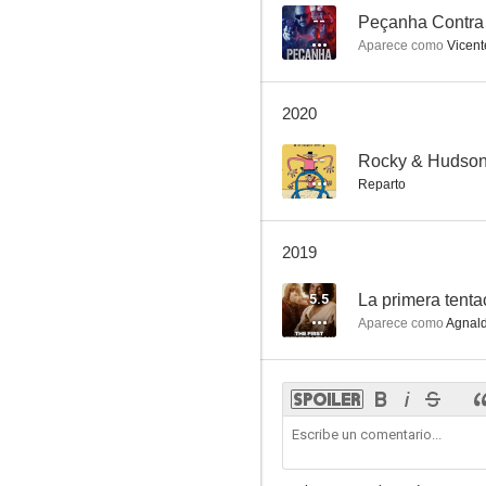
--
Peçanha Contra
Aparece como
Vicent
2020
--
Rocky & Hudson
Reparto
2019
5.5
La primera tenta
Aparece como
Agnal