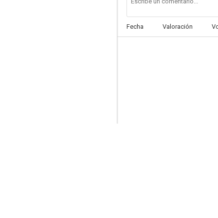
Fecha
Valoración
V
The Expulsion from Paradise
--
Angels with Burnt Wings
--