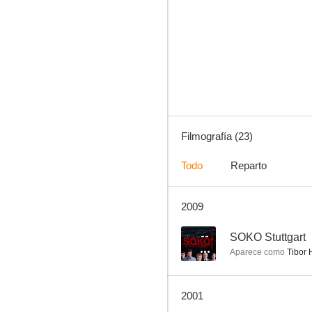
Our Charly
--
Filmografía (23)
Todo
Reparto
2009
Locos novios II
--
--
SOKO Stuttgart
Aparece como
Tibor
2001