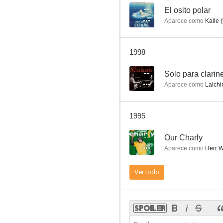
--
El osito polar
Aparece como
Kalle (
El investigador
1998
--
--
Solo para clarin
Aparece como
Laichi
1995
--
Our Charly
Aparece como
Herr 
Hola, Spencer
Ver todo
--