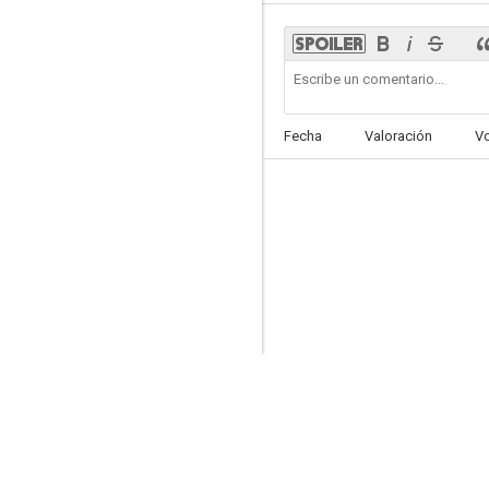
Far Cry
Fecha
Valoración
V
--
Sievers y el día mas bonito
--