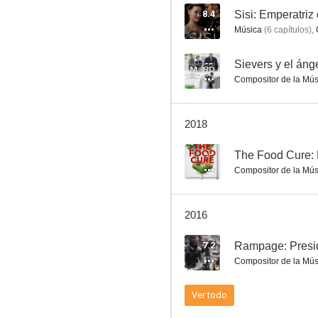
8.4
Sisi: Emperatriz 
Música
(
6
capítulos
)
,
Postal
--
Sievers y el áng
Compositor de la Mús
4.8
2018
--
The Food Cure:
Compositor de la Mús
2016
BloodRayne 2: Deliverance
7.2
Rampage: Presi
4.4
Compositor de la Mús
Ver todo