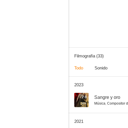
Rampage: President Down
6.0
Filmografía (33)
Todo
Sonido
2023
Rampage: Capital Punishment
5.7
7.0
Sangre y oro
Música
,
Compositor d
2021