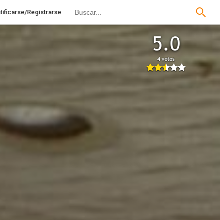
tificarse/Registrarse
5.0
4 votos