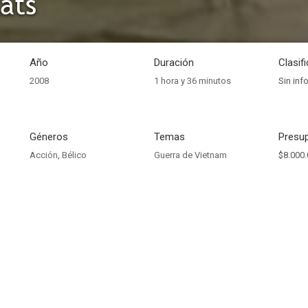
ats
Año
Duración
Clasif
2008
1 hora y 36 minutos
Sin inf
Géneros
Temas
Presup
Acción
,
Bélico
Guerra de Vietnam
$8.000.