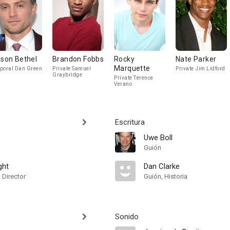
lson Bethel
Brandon Fobbs
Rocky
Nate Parker
Marquette
poral Dan Green
Private Samuel
Private Jim Lidford
Graybridge
Private Terence
Verano
Escritura
Uwe Boll
Guión
ght
Dan Clarke
t Director
Guión, Historia
Sonido