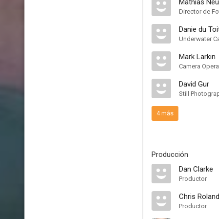
Mathias Ne
Director de F
Danie du Toi
Underwater C
Mark Larkin
Camera Opera
David Gur
Still Photogra
4 más
Producción
Dan Clarke
Productor
Chris Rolan
Productor