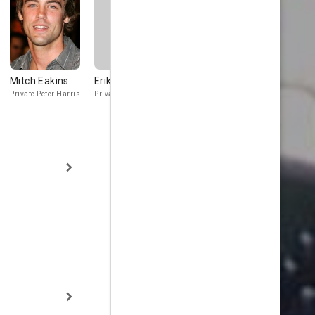
Mitch Eakins
Erik Eidem
Jane Le
Scott Ly
Private Peter Harris
Private Carl Johnson
Vo Mai
Huy Tran