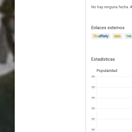
No hay ninguna fecha.
A
Enlaces externos
Estadísticas
Popularidad
???
???
???
???
???
???