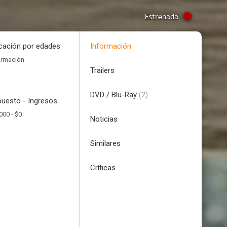
Estrenada
icación por edades
Información
ormación
Trailers
DVD / Blu-Ray
(2)
uesto - Ingresos
000 -
$0
Noticias
Similares
Críticas