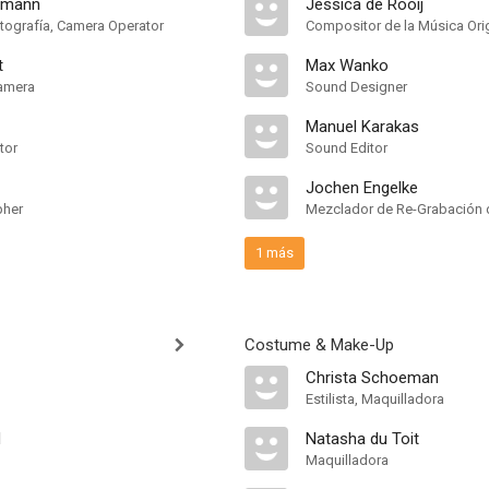
umann
Jessica de Rooij
otografía, Camera Operator
Compositor de la Música Ori
t
Max Wanko
amera
Sound Designer
Manuel Karakas
tor
Sound Editor
Jochen Engelke
pher
Mezclador de Re-Grabación 
1 más
Costume & Make-Up
Christa Schoeman
Estilista, Maquilladora
d
Natasha du Toit
Maquilladora