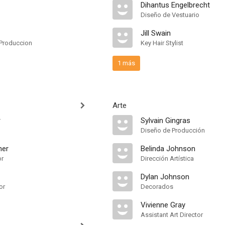
Dihantus Engelbrecht
Diseño de Vestuario
Jill Swain
Produccion
Key Hair Stylist
1 más
Arte
r
Sylvain Gingras
Diseño de Producción
ner
Belinda Johnson
or
Dirección Artística
Dylan Johnson
or
Decorados
Vivienne Gray
Assistant Art Director