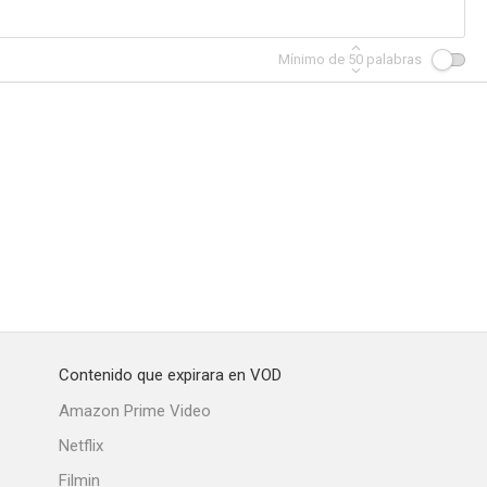
Mínimo de
50
palabras
ered
Outlaw
Merry Kiss Cam
--
--
--
Contenido que expirara en VOD
rning
I Hope They Serve Beer in Hell
Perfect Life
Amazon Prime Video
--
--
--
Netflix
Filmin