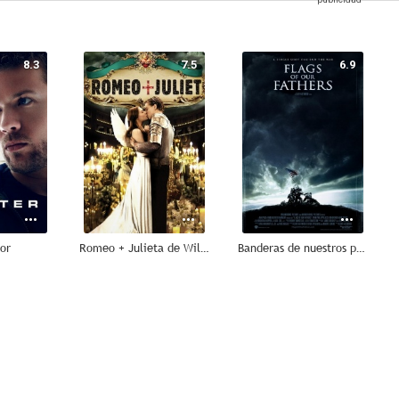
8.3
7.5
6.9
dor
Romeo + Julieta de William Shakespeare
Banderas de nuestros padres
5.8
8.0
8.0