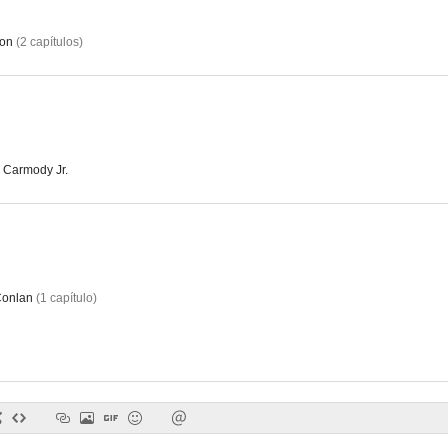
on
(
2
capítulos
)
Clockstoppers, detener el tiempo
El rey de la colina
The Ec
5.8
5.7
Carmody Jr.
Conlan
(
1
capítulo
)
Mesa para tres
Fanática
El niño que g
4.0
4.0