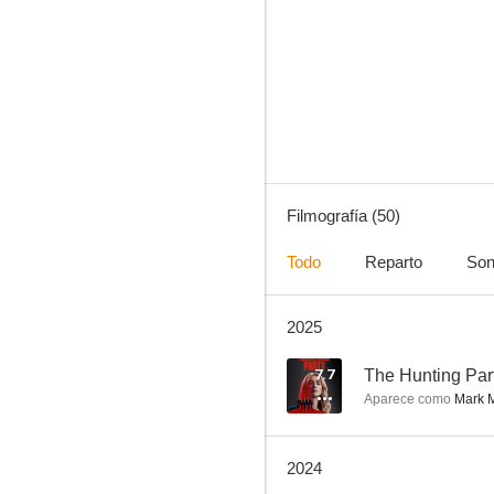
A por todas
7.7
Filmografía (50)
Todo
Reparto
Son
2025
The Hunting Party
7.0
7.7
The Hunting Par
Aparece como
Mark 
2024