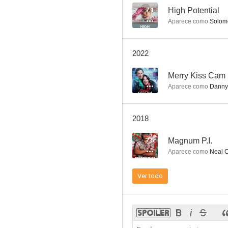
7.1
High Potential
Aparece como
Solom
Prancer
2022
5.8
--
Merry Kiss Cam
Aparece como
Danny 
2018
7.5
Magnum P.I.
Aparece como
Neal 
My Sassy Girl
Ver todo
4.8