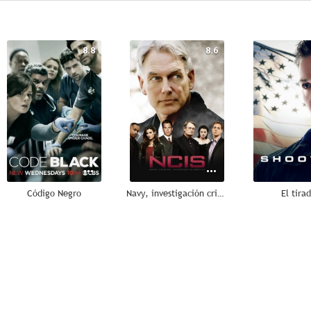
8.8
8.6
Código Negro
Navy, investigación criminal (NCIS)
El tira
6.7
5.8