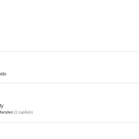
Hackers, piratas informáticos
Un final feliz
Marvel: El ar
7.6
7.5
ido
Teachers
Magnum P.I.
Enamora
6.3
6.3
ty
Marsden
(
1
capítulo
)