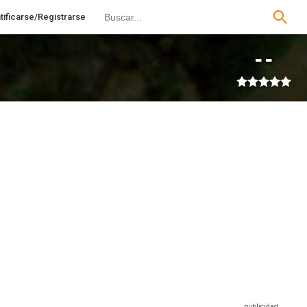
tificarse/Registrarse
--