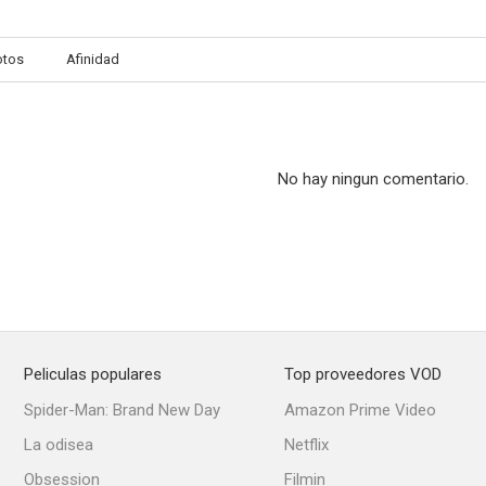
otos
Afinidad
Guys with Kids
Juez sin causa
Sequest
--
--
No hay ningun comentario.
Peliculas populares
Top proveedores VOD
El poder de unos pocos
10 Rules for Sleeping Around
Son of Mo
Spider-Man: Brand New Day
Amazon Prime Video
--
--
La odisea
Netflix
Obsession
Filmin