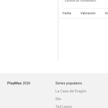
Fecha
Valoración
V
Cherry Falls
--
PlayMax
2026
Series populares
The Year of Spectacular Men
La Casa del Dragón
--
Silo
Ted Lasso