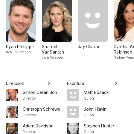
Ryan Phillippe
Shantel
Jay Charan
Cynthia A
VanSanten
Robinson
Bob Lee Swagger
Julie Swagger
Nadine Mem
Dirección
Escritura
Simon Cellan Jones
Matt Bosack
Director
Guión
Christoph Schrewe
John Hlavin
Director
Guión
Adam Davidson
Stephen Hunter
Director
Guión