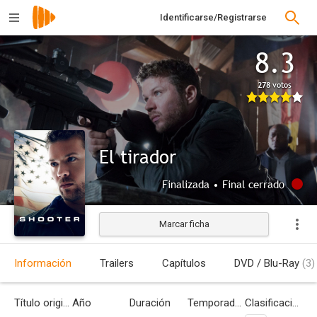
Identificarse/Registrarse
8.3
278 votos
El tirador
Finalizada • Final cerrado
Marcar ficha
Información
Trailers
Capítulos
DVD / Blu-Ray
(3)
Título original
Año
Duración
Temporadas
Clasificación por edades