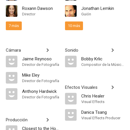
Roxann Dawson
Jonathan Lemkin
Director
Guión
7 más
10 más
Cámara
Sonido
Jaime Reynoso
Bobby Krlic
Director de Fotografía
Compositor de la Música Original
Mike Eley
Director de Fotografía
Efectos Visuales
Anthony Hardwick
Chris Healer
Director de Fotografía
Visual Effects
Danica Tsang
Visual Effects Producer
Producción
Closest to the Hole Productions